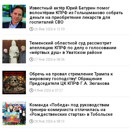
Известный актёр Юрий Батурин помог
волонтёрам КПРФ из Голышманово собрать
деньги на приобретение лекарств для
госпиталей СВО
26 Фев 2026 в 12:39
Тюменский областной суд рассмотрит
апелляцию КПРФ по делу о голосовании
«мёртвых душ» в Уватском районе
27 Янв 2026 в 08:56
Обречь на провал стремление Трампа к
мировому господству! Обращение
Председателя ЦК КПРФ Г.А. Зюганова
9 Янв 2026 в 07:27
Команда «Победа» под руководствам
тренера-коммуниста отличилась на
«Рождественских стартах» в Тобольске
28 Янв 2026 в 08:13