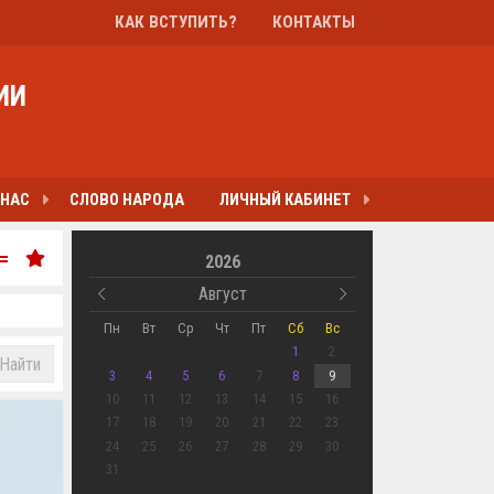
КАК ВСТУПИТЬ?
КОНТАКТЫ
ИИ
 НАС
СЛОВО НАРОДА
ЛИЧНЫЙ КАБИНЕТ
2026
Август
Пн
Вт
Ср
Чт
Пт
Сб
Вс
1
2
Найти
3
4
5
6
7
8
9
10
11
12
13
14
15
16
17
18
19
20
21
22
23
24
25
26
27
28
29
30
31