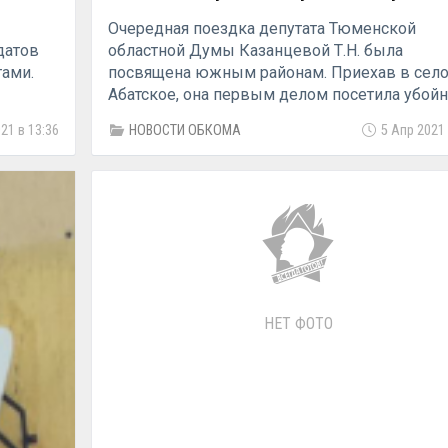
Очередная поездка депутата Тюменской
датов
областной Думы Казанцевой Т.Н. была
тами.
посвящена южным районам. Приехав в сел
Абатское, она первым делом посетила убой
р
пункт, который открывается 5 апреля. Откры
21 в 13:36
НОВОСТИ ОБКОМА
5 Апр 2021 
этого пункта ожидают с нетерпением ферме
ы по
Сегодня они вынуждены продавать мясное
комство
поголовье перекупщикам за бесценок. Уже
етарем
больше года с местным фермером Мектиб
.
Шеймарденом Байраковичем мы поднимали
где
вопрос. И вот час настал, убойный пункт пос
в помещении установлена холодильная каме
я стало
установлен электро-тельфер, подведена вод
ю
наступлением теплого времени будет
НЕТ ФОТО
мунисты
благоустроена территория. Перед открытие
опросов
пункта собрались директор кооператива «Ве
фис
Першин Александр Михайлович, заместител
 встрече
главы района по сельскому хозяйству Соло
Валерий Викторович, депутат Казанцева Там
и
Николаевна и фермер Мектибаев Шеймард