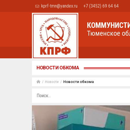
kprf-tmn@yandex.ru
+7 (3452) 69 64 64
КОММУНИСТИ
Тюменское об
НОВОСТИ ОБКОМА
Новости
Новости обкома