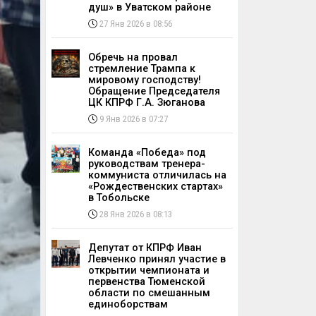
душ» в Уватском районе
27 Янв 2026 в 08:56
Обречь на провал
стремление Трампа к
мировому господству!
Обращение Председателя
ЦК КПРФ Г.А. Зюганова
9 Янв 2026 в 07:27
Команда «Победа» под
руководствам тренера-
коммуниста отличилась на
«Рождественских стартах»
в Тобольске
28 Янв 2026 в 08:13
Депутат от КПРФ Иван
Левченко принял участие в
открытии чемпионата и
первенства Тюменской
области по смешанным
единоборствам