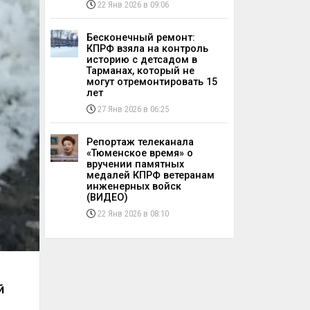
22 Янв 2026 в 09:06
Бесконечный ремонт:
КПРФ взяла на контроль
историю с детсадом в
Тарманах, который не
могут отремонтировать 15
лет
27 Янв 2026 в 06:25
Репортаж телеканала
«Тюменское время» о
вручении памятных
медалей КПРФ ветеранам
инженерных войск
(ВИДЕО)
22 Янв 2026 в 08:10
й