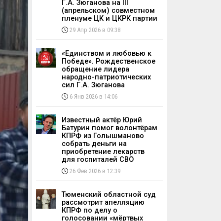
Г.А. Зюганова на III
(апрельском) совместном
пленуме ЦК и ЦКРК партии
29 Апр 2026 в 09:38
«Единством и любовью к
Победе». Рождественское
обращение лидера
народно-патриотических
сил Г.А. Зюганова
6 Янв 2026 в 14:06
Известный актёр Юрий
Батурин помог волонтёрам
КПРФ из Голышманово
собрать деньги на
приобретение лекарств
для госпиталей СВО
26 Фев 2026 в 12:39
Тюменский областной суд
рассмотрит апелляцию
КПРФ по делу о
голосовании «мёртвых