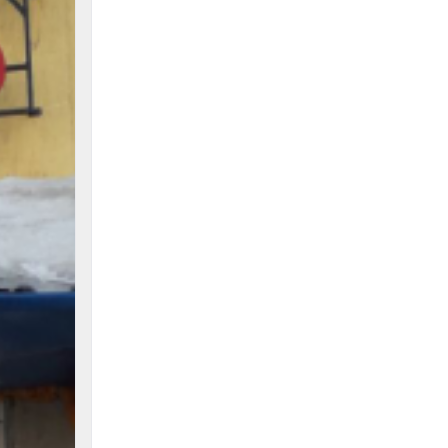
Байракович. Все вместе обошли помещения,
ещала
оценили их готовность, осмотрели возможн
очистки сточных вод, дали добро на пуск но
оборудования. Государственная комиссия
приняла сооружение. Теперь фермерам нет
необходимости искать рынки сбыта в други
территориях.