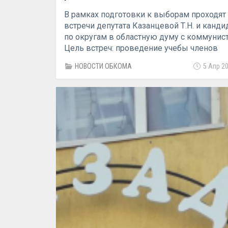
В рамках подготовки к выборам проходят
встречи депутата Казанцевой Т.Н. и канди
по округам в областную думу с коммунис
Цель встреч: проведение учебы членов
избирательных комиссий от КПРФ, подбо
НОВОСТИ ОБКОМА
5 Апр 20
наблюдателей на участки, знакомство с
предполагаемыми кандидатами в депутат
одномандатным округам. На этот раз зна
было с Чулошниковым А.В., первым секр
Викуловского районного отделения КПРФ
Сначала встреча прошла в селе Абатское, 
собрались коммунисты из близлежащих
деревень, следующим пунктом назначени
село Б. Сорокино. Прослушав информаци
Казанцевой о предстоящих выборах, ком
задали проблемные вопросы. Одним из в
был вопрос выделения помещения под о
районного отделения. Присутствующая на
председатель совета ветеранов района
высказала пожелание об оказании помощ