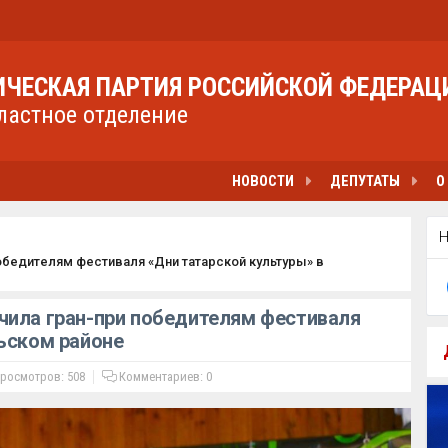
ЧЕСКАЯ ПАРТИЯ РОССИЙСКОЙ ФЕДЕРАЦ
ластное отделение
НОВОСТИ
ДЕПУТАТЫ
О
обедителям фестиваля «Дни татарской культуры» в
чила гран-при победителям фестиваля
ьском районе
росмотров: 508
Комментариев:
0