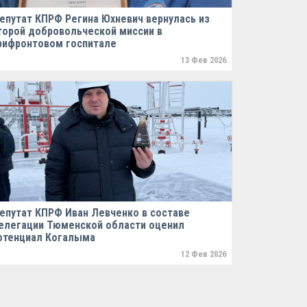
епутат КПРФ Регина Юхневич вернулась из
торой добровольческой миссии в
рифронтовом госпитале
13 Фев 2026
епутат КПРФ Иван Левченко в составе
елегации Тюменской области оценил
отенциал Когалыма
12 Фев 2026