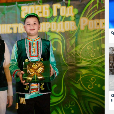
К
К
в