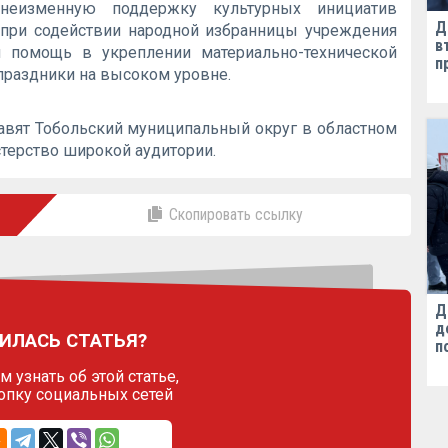
 неизменную поддержку культурных инициатив
Д
о при содействии народной избранницы учреждения
в
и помощь в укреплении материально-технической
п
праздники на высоком уровне.
авят Тобольский муниципальный округ в областном
стерство широкой аудитории.
Скопировать ссылку
Д
д
ИЛАСЬ СТАТЬЯ?
п
 узнать об этой статье,
опку социальных сетей