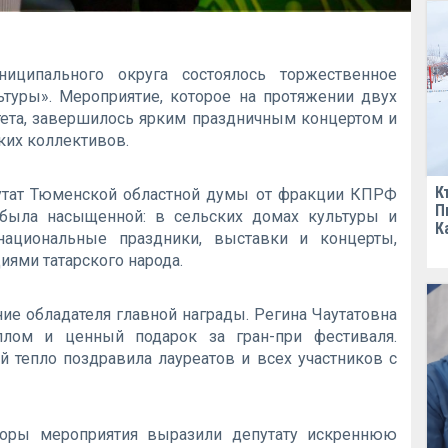
иципального округа состоялось торжественное
ьтуры». Мероприятие, которое на протяжении двух
ета, завершилось ярким праздничным концертом и
ких коллективов.
К
утат Тюменской областной думы от фракции КПРФ
П
была насыщенной: в сельских домах культуры и
К
национальные праздники, выставки и концерты,
иями татарского народа.
ие обладателя главной награды. Регина Чаутатовна
плом и ценный подарок за гран-при фестиваля.
 тепло поздравила лауреатов и всех участников с
торы мероприятия выразили депутату искреннюю