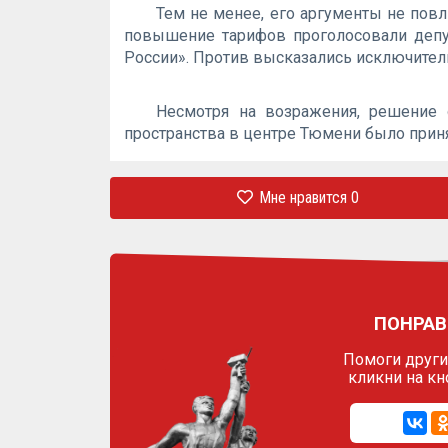
Тем не менее, его аргументы не повл
повышение тарифов проголосовали депу
России». Против высказались исключите
Несмотря на возражения, решение 
пространства в центре Тюмени было приня
Мне нравится
0
ПОНРАВ
Помоги другим
кликни на кн