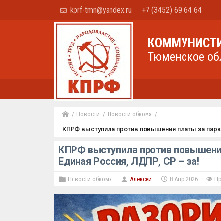
kprf-tmn@yandex.ru
+7 (3452) 69 64 64
КОММУНИСТИ
Тюменское об
Новости
Новости обкома
КПРФ выступила против повышения платы за парко
КПРФ выступила против повышения
Единая Россия, ЛДПР, СР – за!
Новости обкома
Алексей
8 Апр 2026
Пр