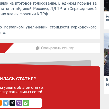
ияли на итоговое голосование. В едином порыве за
таты от «Единой России», ЛДПР и «Справедливой
льно члены фракции КПРФ.
Д
с
о поэтапном увеличении стоимости парковочного
то.
Скопировать ссылку
ИЛАСЬ СТАТЬЯ?
В
р
 узнать об этой статье,
опку социальных сетей