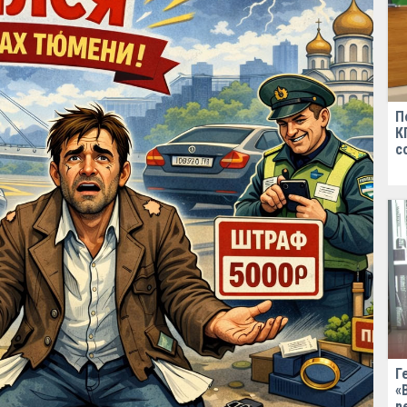
П
К
с
Г
«
р