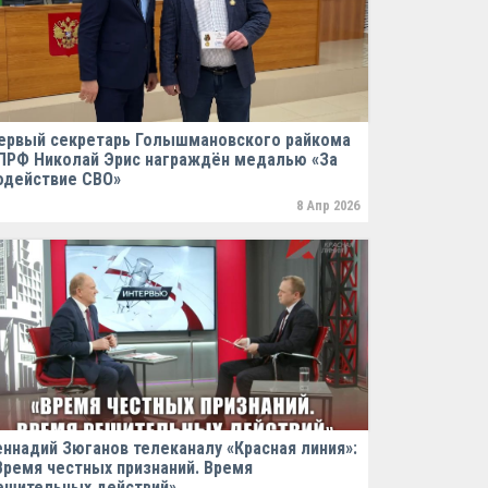
ервый секретарь Голышмановского райкома
ПРФ Николай Эрис награждён медалью «За
одействие СВО»
8 Апр 2026
еннадий Зюганов телеканалу «Красная линия»:
Время честных признаний. Время
ешительных действий»