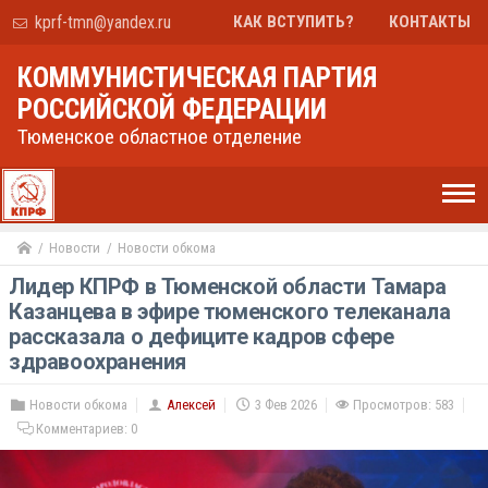
kprf-tmn@yandex.ru
КАК ВСТУПИТЬ?
КОНТАКТЫ
КОММУНИСТИЧЕСКАЯ ПАРТИЯ
РОССИЙСКОЙ ФЕДЕРАЦИИ
Тюменское областное отделение
Новости
Новости обкома
Лидер КПРФ в Тюменской области Тамара
Казанцева в эфире тюменского телеканала
рассказала о дефиците кадров сфере
здравоохранения
Новости обкома
Алексей
3 Фев 2026
Просмотров: 583
Комментариев:
0