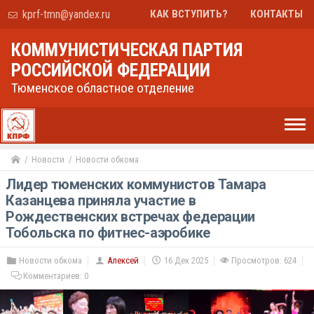
kprf-tmn@yandex.ru
КАК ВСТУПИТЬ?
КОНТАКТЫ
КОММУНИСТИЧЕСКАЯ ПАРТИЯ
РОССИЙСКОЙ ФЕДЕРАЦИИ
Тюменское областное отделение
Новости
Новости обкома
Лидер тюменских коммунистов Тамара
Казанцева приняла участие в
Рождественских встречах федерации
Тобольска по фитнес-аэробике
Новости обкома
Алексей
16 Дек 2025
Просмотров: 624
Комментариев:
0