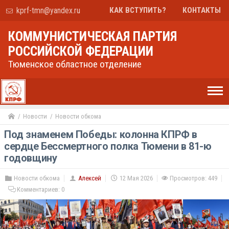
kprf-tmn@yandex.ru
КАК ВСТУПИТЬ?
КОНТАКТЫ
КОММУНИСТИЧЕСКАЯ ПАРТИЯ
РОССИЙСКОЙ ФЕДЕРАЦИИ
Тюменское областное отделение
Новости
Новости обкома
Под знаменем Победы: колонна КПРФ в
сердце Бессмертного полка Тюмени в 81-ю
годовщину
Новости обкома
Алексей
12 Мая 2026
Просмотров: 449
Комментариев:
0