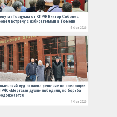
епутат Госдумы от КПРФ Виктор Соболев
ровёл встречу с избирателями в Тюмени
5 Фев 2026
юменский суд огласил решение по апелляции
ПРФ: «Мёртвые души» победили, но борьба
родолжается
4 Фев 2026