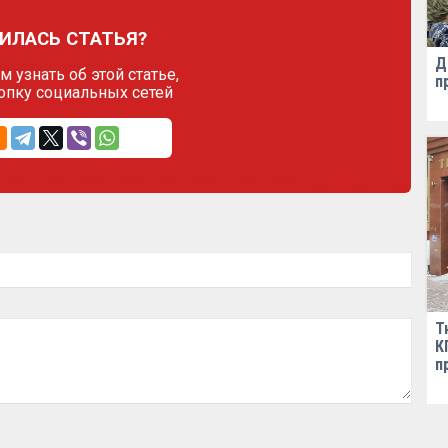
ИЛАСЬ СТАТЬЯ?
Д
 узнать об этой статье,
п
опку социальных сетей
Т
К
п