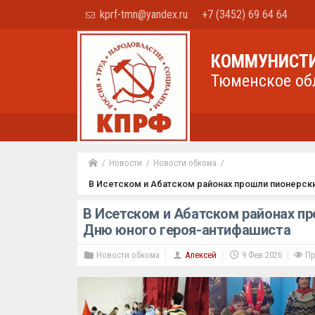
kprf-tmn@yandex.ru
+7 (3452) 69 64 64
КОММУНИСТИ
Тюменское об
Новости
Новости обкома
В Исетском и Абатском районах прошли пионерс
В Исетском и Абатском районах п
Дню юного героя-антифашиста
Новости обкома
Алексей
9 Фев 2026
Пр