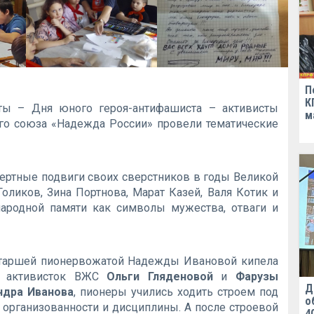
П
К
ты – Дня юного героя-антифашиста – активисты
м
ого союза «Надежда России» провели тематические
мертные подвиги своих сверстников в годы Великой
оликов, Зина Портнова, Марат Казей, Валя Котик и
народной памяти как символы мужества, отваги и
старшей пионервожатой Надежды Ивановой кипела
ю активисток ВЖС
Ольги Гляденовой
и
Фарузы
Д
ндра Иванова
, пионеры учились ходить строем под
о
ы организованности и дисциплины. А после строевой
4