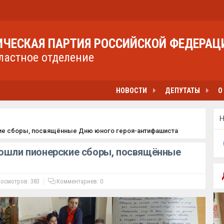
ЧЕСКАЯ ПАРТИЯ РОССИЙСКОЙ ФЕДЕРАЦ
ластное отделение
НОВОСТИ
ДЕПУТАТЫ
О
кие сборы, посвящённые Дню юного героя-антифашиста
рошли пионерские сборы, посвящённые
осмотров: 383
Комментариев:
0