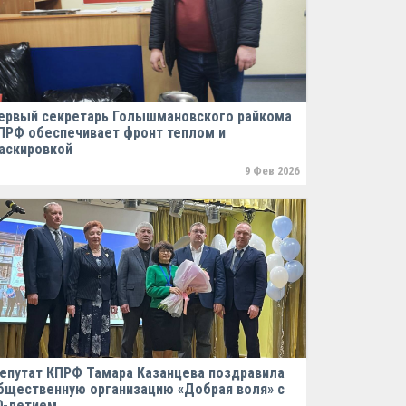
ервый секретарь Голышмановского райкома
ПРФ обеспечивает фронт теплом и
аскировкой
9 Фев 2026
епутат КПРФ Тамара Казанцева поздравила
бщественную организацию «Добрая воля» с
0-летием