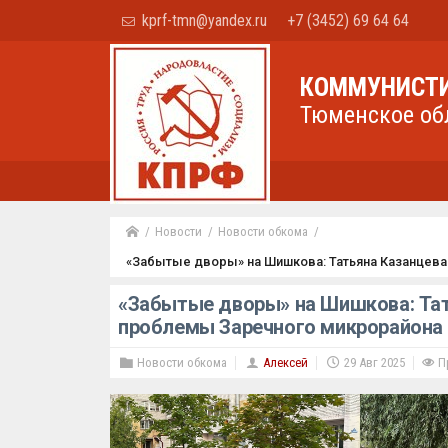
kprf-tmn@yandex.ru
+7 (3452) 69 64 64
КОММУНИСТИ
Тюменское об
Новости
Новости обкома
«Забытые дворы» на Шишкова: Татьяна Казанцева
«Забытые дворы» на Шишкова: Тат
проблемы Заречного микрорайона
Новости обкома
Алексей
29 Авг 2025
Пр