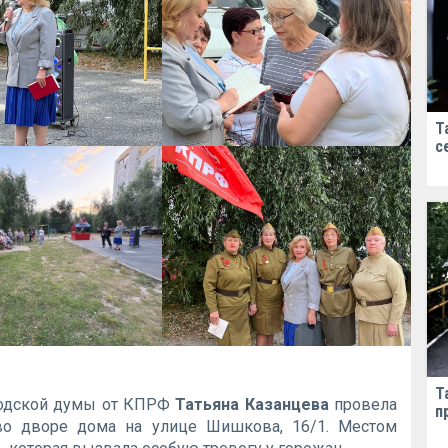
Т
с
Т
родской думы от КПРФ
Татьяна Казанцева
провела
п
 во дворе дома на улице Шишкова, 16/1. Местом