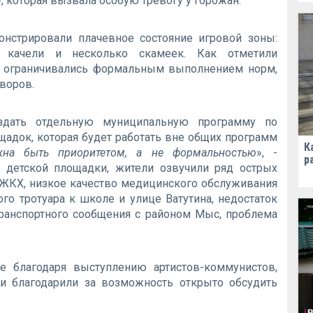
, которая вызвала особую тревогу у горожан.
нстрировали плачевное состояние игровой зоны:
 качели и несколько скамеек. Как отметили
-х ограничивались формальным выполнением норм,
дворов.
оздать отдельную муниципальную программу по
щадок, которая будет работать вне общих программ
К
жна быть приоритетом, а не формальностью
», -
р
 детской площадки, жители озвучили ряд острых
 ЖКХ, низкое качество медицинского обслуживания
го тротуара к школе и улице Ватутина, недостаток
транспортного сообщения с районом Мыс, проблема
е благодаря выступлению артистов-коммунистов,
и благодарили за возможность открыто обсудить