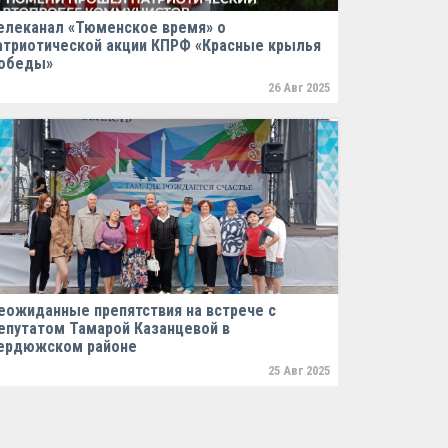
елеканал «Тюменское время» о
атриотической акции КПРФ «Красные крылья
обеды»
26 Авг 2025
еожиданные препятствия на встрече с
епутатом Тамарой Казанцевой в
ердюжском районе
25 Авг 2025