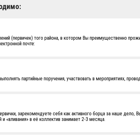
одимо:
лений (первичек) того района, в котором Вы преимущественно прожи
ектронной почте:
 выполнять партийные поручения, участвовать в мероприятиях, прово
ервички, зарекомендуете себя как активного борца за наше дело, В
 и «вливания» в её коллектив занимает 2-3 месяца.