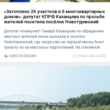
«Затоплено 26 участков и 6 многоквартирных
домов»: депутат КПРФ Казанцева по просьбе
жителей посетила посёлок Новотуринский
Депутат-коммунист Тамара Казанцева по обращению
местных жителей лично выехала в посёлок
Новотуринский, где люди уже не первый месяц бьют
тревогу из-за массовых подтоплений. На стихийной
встрече у дома №14 собрались жильцы сразу
НОВОСТИ ОБКОМА
23 Июл 2026 в 07:53
нескольких улиц — всех объединила одна беда.