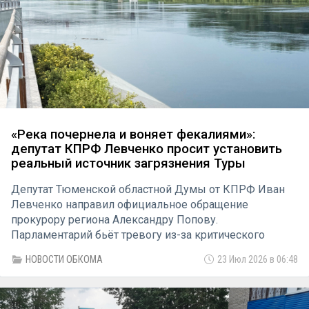
«Река почернела и воняет фекалиями»:
депутат КПРФ Левченко просит установить
реальный источник загрязнения Туры
Депутат Тюменской областной Думы от КПРФ Иван
Левченко направил официальное обращение
прокурору региона Александру Попову.
Парламентарий бьёт тревогу из-за критического
состояния реки Туры, протекающей через областной
НОВОСТИ ОБКОМА
23 Июл 2026 в 06:48
центр: вода стала чёрной и приобрела стойкий запах
канализации, который ощущается далеко от берега.