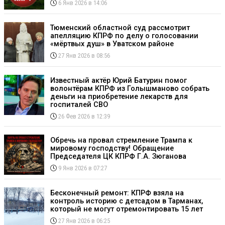
6 Янв 2026 в 14:06
Тюменский областной суд рассмотрит
апелляцию КПРФ по делу о голосовании
«мёртвых душ» в Уватском районе
27 Янв 2026 в 08:56
Известный актёр Юрий Батурин помог
волонтёрам КПРФ из Голышманово собрать
деньги на приобретение лекарств для
госпиталей СВО
26 Фев 2026 в 12:39
Обречь на провал стремление Трампа к
мировому господству! Обращение
Председателя ЦК КПРФ Г.А. Зюганова
9 Янв 2026 в 07:27
Бесконечный ремонт: КПРФ взяла на
контроль историю с детсадом в Тарманах,
который не могут отремонтировать 15 лет
27 Янв 2026 в 06:25