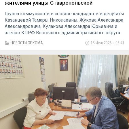
жителями улицы Ставропольской
Группа коммунистов в составе кандидатов в депутаты
Казанцевой Тамары Николаевны, Жукова Александра
Александровича, Кулакова Александра Юрьевича и
членов КПРФ Восточного административного округа
14 июля передислоцировалась на улицу
НОВОСТИ ОБКОМА
15 Июл 2026 в 06:41
Ставропольскую к пруду Южный. С одной стороны
пруда установлен памятник герою Советского Союза,
участнику ВОВ Федюнинскому Ивану Ивановичу.