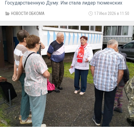
Государственную Думу. Им стала лидер тюменских
коммунистов Тамара Казанцева, выдвинутая по
НОВОСТИ ОБКОМА
17 Июл 2026 в 11:50
Тюменскому одномандатному избирательному округу
№183.