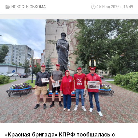
Думы восьмого созыва. Направив необходимые
НОВОСТИ ОБКОМА
15 Июл 2026 в 16:49
запросы в различные инстанции и проверив
достоверность сведений о кандидата, комиссия не
выявила нарушений в представленных документах и
единогласно приняла решение о регистрации списка.
Таким образом, КПРФ стала первой партией,
официально зарегистрированной для участия в этих
выборах.
«Красная бригада» КПРФ пообщалась с