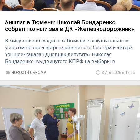
Аншлаг в Тюмени: Николай Бондаренко
собрал полный зал в ДК «Железнодорожник»
В минувшие выходные в Тюмени с оглушительным
успехом прошла встреча известного блогера и автора
YouTube-канала «Дневник депутата» Николая
Бондаренко, выдвинутого КПРФ на выборы в
Государственную Думу. Мероприятие состоялось в
НОВОСТИ ОБКОМА
3 Авг 2026 в 13:55
ДК «Железнодорожник» по приглашению лидера
тюменских коммунистов Тамары Казанцевой.