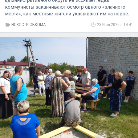
административного округа не иссякает: едва
коммунисты заканчивают осмотр одного «злачного
места», как местные жители указывают им на новое.
22 июля «красная бригада» КПРФ во главе с
НОВОСТИ ОБКОМА
23 Июл 2026 в 14:41
депутатом Тюменской областной думы Тамарой
Казанцевой выдвинулась в отдаленный угол района
Мыса — на территорию бывшего судоремонтного
завода на берегу Туры. В рейде также принял участие
помощник депутата Леонид Липа.