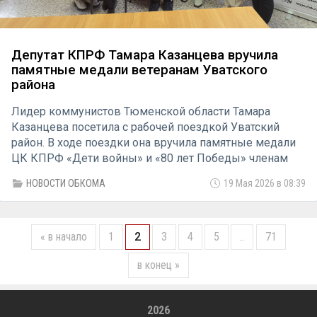
Депутат КПРФ Тамара Казанцева вручила
памятные медали ветеранам Уватского
района
Лидер коммунистов Тюменской области Тамара
Казанцева посетила с рабочей поездкой Уватский
район. В ходе поездки она вручила памятные медали
ЦК КПРФ «Дети войны» и «80 лет Победы» членам
ветеранской организации района
НОВОСТИ ОБКОМА
19 Мая 2026 в 08:39
« в начало
1
2
3
4
5
..
71
в конец »
2026