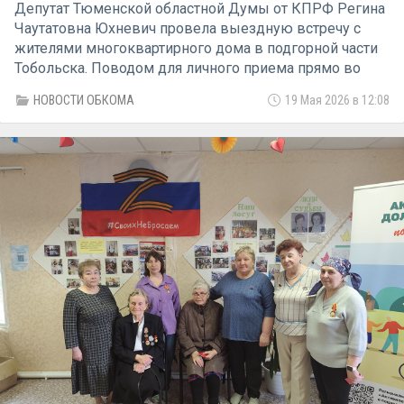
Депутат Тюменской областной Думы от КПРФ Регина
Чаутатовна Юхневич провела выездную встречу с
жителями многоквартирного дома в подгорной части
Тобольска. Поводом для личного приема прямо во
дворе стали многочисленные жалобы граждан на
НОВОСТИ ОБКОМА
19 Мая 2026 в 12:08
бездействие коммунальных служб, главная из
которых — многолетняя вода в подвале.