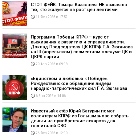
СТОП ФЕЙК: Тамара Казанцева НЕ называла
тех, кто жалуется на рост цен лентяями
11 Фев 2026 в 17:52
Программа Победы КПРФ – курс от
выживания к развитию и справедливости.
Доклад Председателя ЦК КПРФ Г.А. Зюганова
на III (апрельском) совместном пленуме ЦК и
ЦКРК партии
29 Апр 2026 в 09:38
«Единством и любовью к Победе».
Рождественское обращение лидера
народно-патриотических сил Г.А. Зюганова
6 Янв 2026 в 14:06
Известный актёр Юрий Батурин помог
волонтёрам КПРФ из Голышманово собрать
деньги на приобретение лекарств для
госпиталей СВО
26 Фев 2026 в 12:39