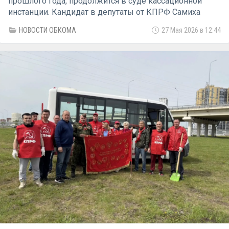
прошлого года, продолжится в суде кассационной
инстанции. Кандидат в депутаты от КПРФ Самиха
Мулюкова при поддержке лидера коммунистов
НОВОСТИ ОБКОМА
27 Мая 2026 в 12:44
региона Тамары Казанцевой подала кассационную
жалобу. Документ направлен через Уватский
районный суд в седьмой кассационный суд общей
юрисдикции, который находится в Челябинске. Это
уже третья судебная инстанция, куда коммунисты
обращаются в попытке доказать факт фальсификации
итогов голосования на избирательном участке №2303
в ходе выборов 10 сентября 2025 года.