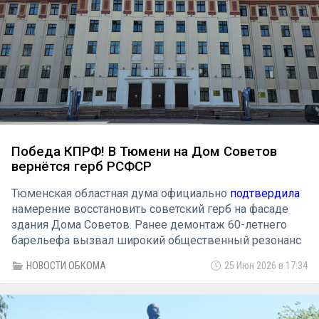
Победа КПРФ! В Тюмени на Дом Советов
вернётся герб РСФСР
Тюменская областная дума официально
подтвердила
намерение восстановить советский герб на фасаде
здания Дома Советов. Ранее демонтаж 60-летнего
барельефа вызвал широкий общественный резонанс
и опасения, что исторический символ может быть
НОВОСТИ ОБКОМА
25 Июн 2026 в 17:34
утерян навсегда.