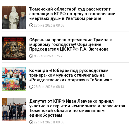
Тюменский областной суд рассмотрит
апелляцию КПРФ по делу о голосовании
«мёртвых душ» в Уватском районе
27 Янв 2026 в 08:56
Обречь на провал стремление Трампа к
мировому господству! Обращение
Председателя ЦК КПРФ Г.А. Зюганова
9 Янв 2026 в 07:27
Команда «Победа» под руководствам
тренера-коммуниста отличилась на
«Рождественских стартах» в Тобольске
28 Янв 2026 в 08:13
Депутат от КПРФ Иван Левченко принял
участие в открытии чемпионата и первенства
Тюменской области по смешанным
единоборствам
22 Янв 2026 в 09:06