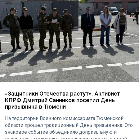
«Защитники Отечества растут». Активист
КПРФ Дмитрий Санников посетил День
призывника в Тюмени
На территории Военного комиссариата Тюменской
области прошел традиционный День призывника. Это
знаковое событие объединило допризывную и
призывную молодежь, готовящуюся встать в строй