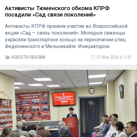
Активисты Тюменского обкома КПРФ
посадили «Сад связи поколений»
Активисты КПРФ приняли участие во Всероссийской
акции «Сад — связь поколений». Молодые саженцы
украсили транспортное кольцо на пересечении улиц
Федюнинского и Мельникайте. Инициатором
выступил фонд содействия реализации социальных
НОВОСТИ ОБКОМА
27 Мая 2026 в 12:01
проектов «Благовест» в рамках Всероссийского
духовно-патриотического, социально-экологического
проекта «Связь поколений».