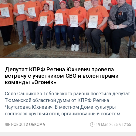
Депутат КПРФ Регина Юхневич провела
встречу с участником СВО и волонтёрами
команды «Огонёк»
Село Санниково Тобольского района посетила депутат
Тюменской областной думы от КПРФ Регина
Чаутатовна Юхневич. В местном Доме культуры
состоялся круглый стол, организованный советом
ветеранов Санниковского территориального отдела,
НОВОСТИ ОБКОМА
19 Мая 2026 в 12:55
который объединил неравнодушных жителей,
волонтеров и прибывшего в отпуск земляка.