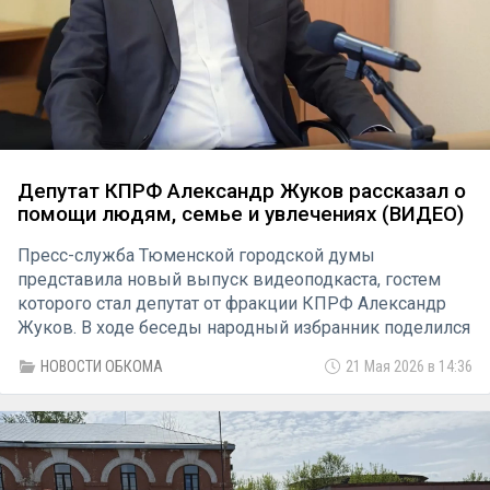
Депутат КПРФ Александр Жуков рассказал о
помощи людям, семье и увлечениях (ВИДЕО)
Пресс-служба Тюменской городской думы
представила новый выпуск видеоподкаста, гостем
которого стал депутат от фракции КПРФ Александр
Жуков. В ходе беседы народный избранник поделился
не только географией обращений граждан и
НОВОСТИ ОБКОМА
21 Мая 2026 в 14:36
конкретными примерами решённых проблем, но и
приоткрыл завесу над своей личной жизнью,
рассказав о семье и хобби.