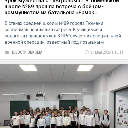
Урок мужества от «Агронома»: В тюменской
школе №89 прошла встреча с бойцом-
коммунистом из батальона «Ермак»
В стенах средней школы №89 города Тюмени
состоялась необычная встреча. К учащимся и
педагогам пришел член КПРФ, участник специальной
военной операции, известный под позывным
«Агроном». Организатором патриотического
НОВОСТИ ОБКОМА
21 Мая 2026 в 10:11
мероприятия выступил активист КПРФ Дмитрий
Санников.