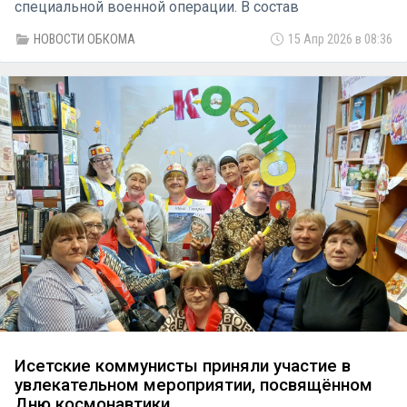
специальной военной операции. В состав
объединения вошли активисты общественных
НОВОСТИ ОБКОМА
15 Апр 2026 в 08:36
движений «Русский Лад» и «Надежда России»,
которые на постоянной основе занимаются сбором,
изготовлением и отправкой необходимых вещей на
передовую.
Исетские коммунисты приняли участие в
увлекательном мероприятии, посвящённом
Дню космонавтики