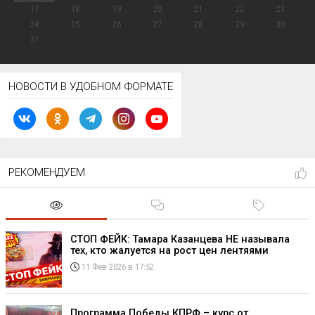
17
18
19
20
21
22
23
24
25
26
27
28
29
30
31
НОВОСТИ В УДОБНОМ ФОРМАТЕ
РЕКОМЕНДУЕМ
СТОП ФЕЙК: Тамара Казанцева НЕ называла
тех, кто жалуется на рост цен лентяями
11 Фев 2026 в 17:52
Программа Победы КПРФ – курс от