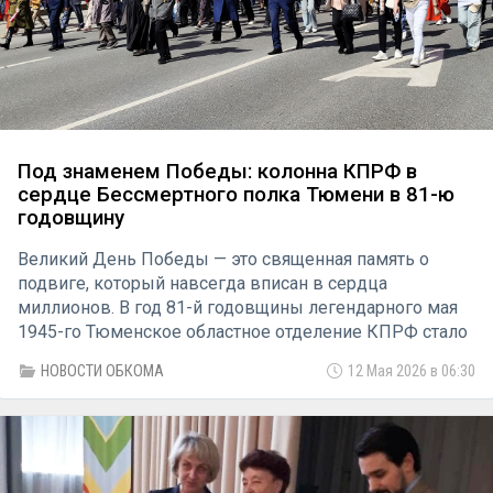
Под знаменем Победы: колонна КПРФ в
сердце Бессмертного полка Тюмени в 81-ю
годовщину
Великий День Победы — это священная память о
подвиге, который навсегда вписан в сердца
миллионов. В год 81-й годовщины легендарного мая
1945-го Тюменское областное отделение КПРФ стало
частью живого потока истории, присоединившись к
НОВОСТИ ОБКОМА
12 Мая 2026 в 06:30
всенародному шествию Бессмертного полка. Десятки
тысяч тюменцев, объединённые благодарностью к
героям, вышли на улицы города, чтобы вновь сказать:
«Никто не забыт, ничто не забыто».