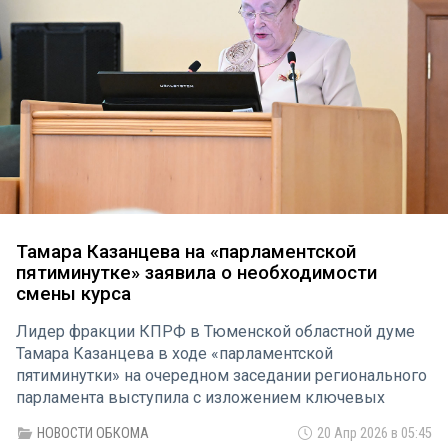
Тамара Казанцева на «парламентской
пятиминутке» заявила о необходимости
смены курса
Лидер фракции КПРФ в Тюменской областной думе
Тамара Казанцева в ходе «парламентской
пятиминутки» на очередном заседании регионального
парламента выступила с изложением ключевых
положений программной статьи председателя ЦК
НОВОСТИ ОБКОМА
20 Апр 2026 в 05:45
КПРФ Г.А. Зюганова «Для побед России нужен