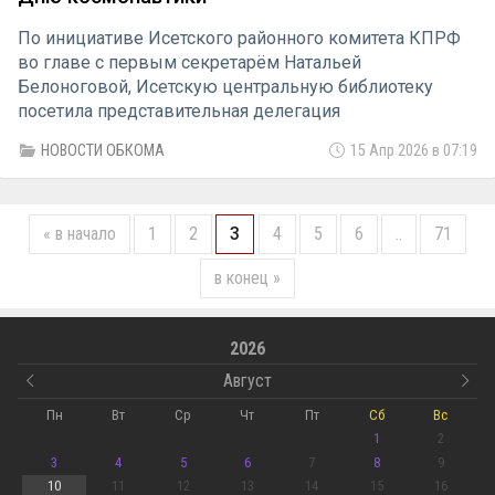
По инициативе Исетского районного комитета КПРФ
во главе с первым секретарём Натальей
Белоноговой, Исетскую центральную библиотеку
посетила представительная делегация
Всероссийского созидательного движения «Русский
НОВОСТИ ОБКОМА
15 Апр 2026 в 07:19
Лад» и женского союза «Надежда России». Встреча
была посвящена героической истории отечественной
космонавтики.
« в начало
1
2
3
4
5
6
..
71
в конец »
2026
Август
Пн
Вт
Ср
Чт
Пт
Сб
Вс
1
2
3
4
5
6
7
8
9
10
11
12
13
14
15
16