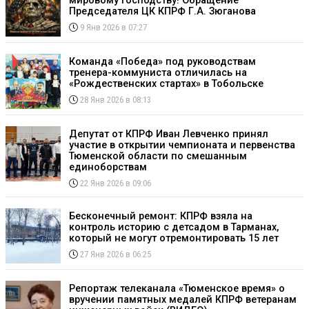
мировому господству! Обращение
Председателя ЦК КПРФ Г.А. Зюганова
9 Янв 2026 в 07:27
Команда «Победа» под руководствам
тренера-коммуниста отличилась на
«Рождественских стартах» в Тобольске
28 Янв 2026 в 08:13
Депутат от КПРФ Иван Левченко принял
участие в открытии чемпионата и первенства
Тюменской области по смешанным
единоборствам
22 Янв 2026 в 09:06
Бесконечный ремонт: КПРФ взяла на
контроль историю с детсадом в Тарманах,
который не могут отремонтировать 15 лет
27 Янв 2026 в 06:25
Репортаж телеканала «Тюменское время» о
вручении памятных медалей КПРФ ветеранам