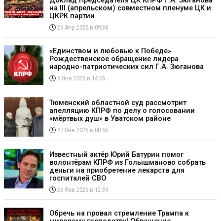
Доклад Председателя ЦК КПРФ Г.А. Зюганова
на III (апрельском) совместном пленуме ЦК и
ЦКРК партии
29 Апр 2026 в 09:38
«Единством и любовью к Победе».
Рождественское обращение лидера
народно-патриотических сил Г.А. Зюганова
6 Янв 2026 в 14:06
Тюменский областной суд рассмотрит
апелляцию КПРФ по делу о голосовании
«мёртвых душ» в Уватском районе
27 Янв 2026 в 08:56
Известный актёр Юрий Батурин помог
волонтёрам КПРФ из Голышманово собрать
деньги на приобретение лекарств для
госпиталей СВО
26 Фев 2026 в 12:39
Обречь на провал стремление Трампа к