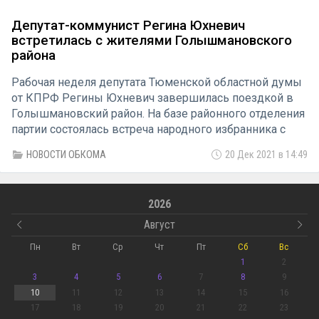
Депутат-коммунист Регина Юхневич
встретилась с жителями Голышмановского
района
Рабочая неделя депутата Тюменской областной думы
от КПРФ Регины Юхневич завершилась поездкой в
Голышмановский район. На базе районного отделения
партии состоялась встреча народного избранника с
местными жителями.
НОВОСТИ ОБКОМА
20 Дек 2021 в 14:49
2026
Август
Пн
Вт
Ср
Чт
Пт
Сб
Вс
1
2
3
4
5
6
7
8
9
10
11
12
13
14
15
16
17
18
19
20
21
22
23