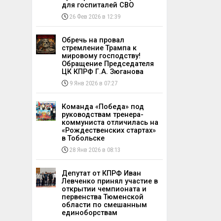
для госпиталей СВО
26 Фев 2026 в 12:39
Обречь на провал
стремление Трампа к
мировому господству!
Обращение Председателя
ЦК КПРФ Г.А. Зюганова
9 Янв 2026 в 07:27
Команда «Победа» под
руководствам тренера-
коммуниста отличилась на
«Рождественских стартах»
в Тобольске
28 Янв 2026 в 08:13
Депутат от КПРФ Иван
Левченко принял участие в
открытии чемпионата и
первенства Тюменской
области по смешанным
единоборствам