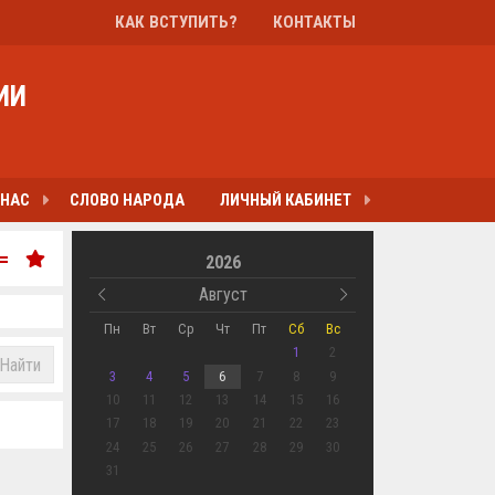
КАК ВСТУПИТЬ?
КОНТАКТЫ
ИИ
 НАС
СЛОВО НАРОДА
ЛИЧНЫЙ КАБИНЕТ
2026
Август
Пн
Вт
Ср
Чт
Пт
Сб
Вс
1
2
Найти
3
4
5
6
7
8
9
10
11
12
13
14
15
16
17
18
19
20
21
22
23
24
25
26
27
28
29
30
31