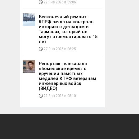
22 Янв 2026 в 09:06
Бесконечный ремонт:
КПРФ взяла на контроль
историю с детсадом в
Тарманах, который не
могут отремонтировать 15
лет
27 Янв 2026 в 06:25
Репортаж телеканала
«Тюменское время» о
вручении памятных
медалей КПРФ ветеранам
инженерных войск
(ВИДЕО)
22 Янв 2026 в 08:10