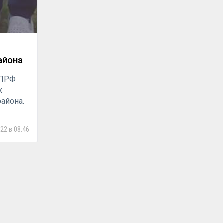
айона
КПРФ
х
района.
22 в 08:46