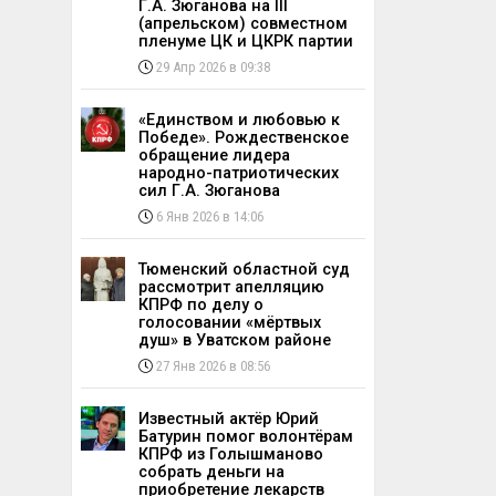
Г.А. Зюганова на III
(апрельском) совместном
пленуме ЦК и ЦКРК партии
29 Апр 2026 в 09:38
«Единством и любовью к
Победе». Рождественское
обращение лидера
народно-патриотических
сил Г.А. Зюганова
6 Янв 2026 в 14:06
Тюменский областной суд
рассмотрит апелляцию
КПРФ по делу о
голосовании «мёртвых
душ» в Уватском районе
27 Янв 2026 в 08:56
Известный актёр Юрий
Батурин помог волонтёрам
КПРФ из Голышманово
собрать деньги на
приобретение лекарств