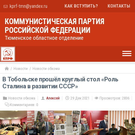
kprf-tmn@yandex.ru
КАК ВСТУПИТЬ?
КОНТАКТЫ
КОММУНИСТИЧЕСКАЯ ПАРТИЯ
РОССИЙСКОЙ ФЕДЕРАЦИИ
Тюменское областное отделение
Новости
Новости обкома
В Тобольске прошёл круглый стол «Роль
Сталина в развитии СССР»
Новости обкома
Алексей
29 Дек 2021
Просмотров: 2836
Комментариев:
0