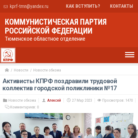
kprf-tmn@yandex.ru
КАК ВСТУПИТЬ?
КОНТАКТЫ
КОММУНИСТИЧЕСКАЯ ПАРТИЯ
РОССИЙСКОЙ ФЕДЕРАЦИИ
Тюменское областное отделение
Новости
Новости обкома
Активисты КПРФ поздравили трудовой
коллектив городской поликлиники №17
Новости обкома
Алексей
27 Мар 2023
Просмотров: 1470
Комментариев:
0