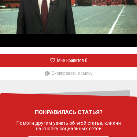
Мне нравится
0
Скопировать ссылку
ПОНРАВИЛАСЬ СТАТЬЯ?
Помоги другим узнать об этой статье,
кликни
на кнопку социальных сетей