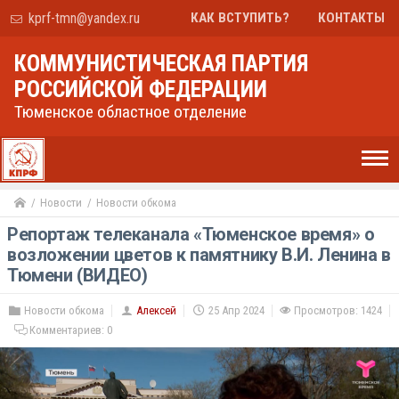
kprf-tmn@yandex.ru
КАК ВСТУПИТЬ?
КОНТАКТЫ
КОММУНИСТИЧЕСКАЯ ПАРТИЯ
РОССИЙСКОЙ ФЕДЕРАЦИИ
Тюменское областное отделение
Новости
Новости обкома
Репортаж телеканала «Тюменское время» о
возложении цветов к памятнику В.И. Ленина в
Тюмени (ВИДЕО)
Новости обкома
Алексей
25 Апр 2024
Просмотров: 1424
Комментариев:
0