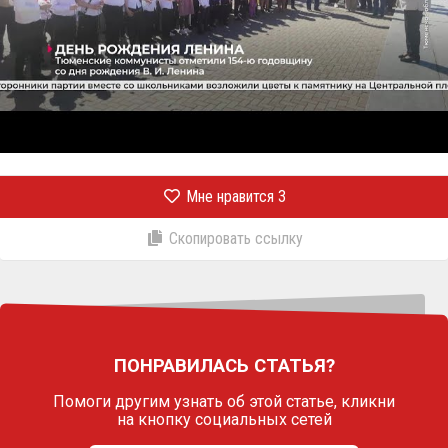
Мне нравится
3
Скопировать ссылку
ПОНРАВИЛАСЬ СТАТЬЯ?
Помоги другим узнать об этой статье,
кликни
на кнопку социальных сетей