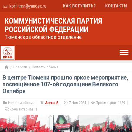
kprf-tmn@yandex.ru
КАК ВСТУПИТЬ?
КОНТАКТЫ
КОММУНИСТИЧЕСКАЯ ПАРТИЯ
РОССИЙСКОЙ ФЕДЕРАЦИИ
Тюменское областное отделение
Новости
Новости обкома
В центре Тюмени прошло яркое мероприятие,
посвящённое 107-ой годовщине Великого
Октября
Новости обкома
Алексей
7 Ноя 2024
Просмотров: 1659
Комментариев:
1