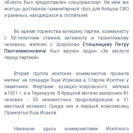
область был предоставлен спецтранспорт. На нём же
исетцы доставили гуманитарный груз для бойцов СВО
и раненых, находящихся в госпиталях.
Во время торжества ветерану партии, коммунисту
с 50-тилетним стажем, активисту и талантливому
человеку, жителю с. Шорохово
Стешенцеву Петру
Пантилимоновичу
был вручен орден «За заслуги
перед партией».
Вторая группа исетских коммунистов провела
митинг на площади Яши Исакова в Старом Исетске у
памятника Жертвам кулацко-эсеровского мятежа
в1921 г. и в Теренкуле. В брацкой могиле захоронен 81
человек - 50 неизвестных продотрядовцев и 31
местный активист. Среди них и первый комсомолец
Приисетья Яша Исаков.
Накануне здесь коммунистами Исетского