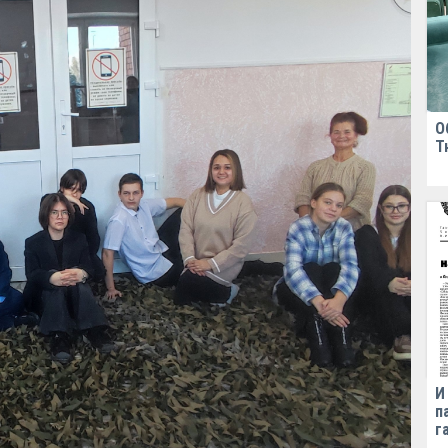
О
Т
И
п
г