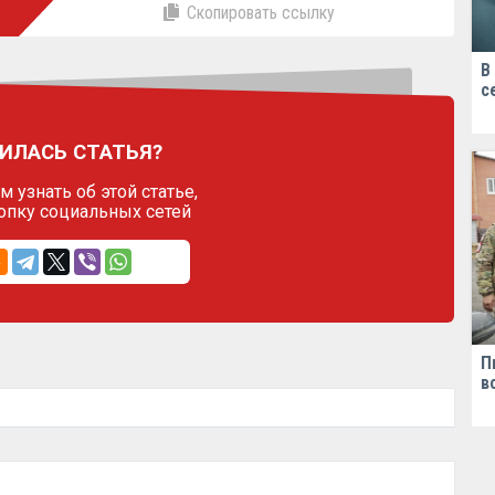
Скопировать ссылку
В
с
ИЛАСЬ СТАТЬЯ?
 узнать об этой статье,
опку социальных сетей
П
в