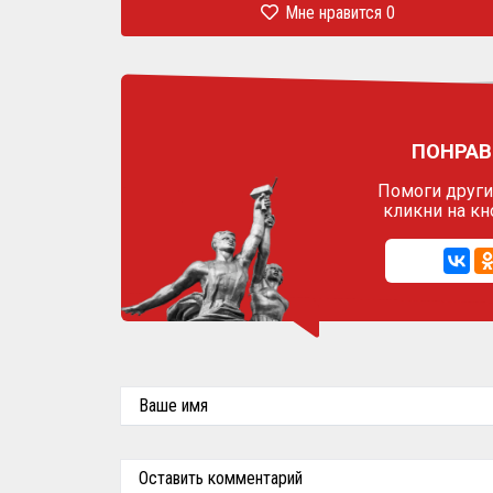
Мне нравится
0
ПОНРАВ
Помоги другим
кликни на кн
Ваше имя
Оставить комментарий