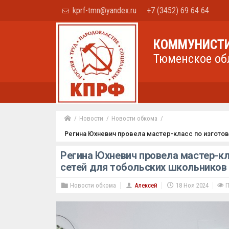
kprf-tmn@yandex.ru
+7 (3452) 69 64 64
КОММУНИСТИ
Тюменское об
Новости
Новости обкома
Регина Юхневич провела мастер-класс по изгото
Регина Юхневич провела мастер-к
сетей для тобольских школьников
Новости обкома
Алексей
18 Ноя 2024
П