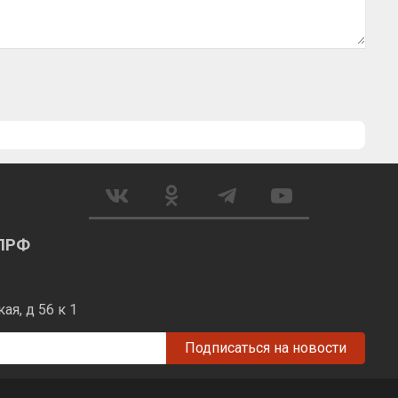
КПРФ
я, д 56 к 1