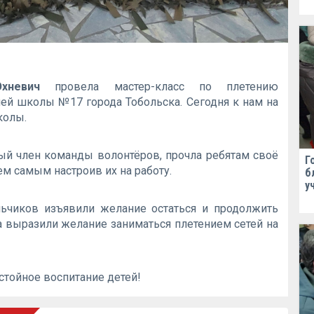
хневич
провела мастер-класс по плетению
ей школы №17 города Тобольска. Сегодня к нам на
колы.
вый член команды волонтёров, прочла ребятам своё
Г
ем самым настроив их на работу.
б
у
ьчиков изъявили желание остаться и продолжить
а выразили желание заниматься плетением сетей на
стойное воспитание детей!