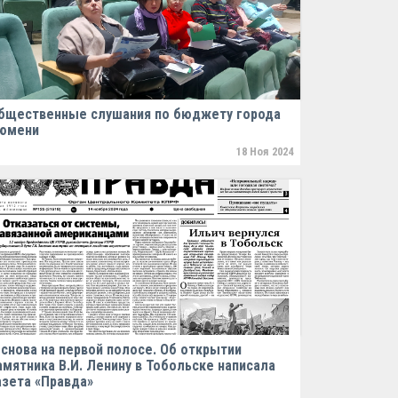
бщественные слушания по бюджету города
юмени
18 Ноя 2024
 снова на первой полосе. Об открытии
амятника В.И. Ленину в Тобольске написала
азета «Правда»