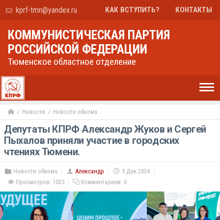
kprf-tmn@yandex.ru
КАК ВСТУПИТЬ?
КОНТАКТЫ
КОММУНИСТИЧЕСКАЯ ПАРТИЯ
РОССИЙСКОЙ ФЕДЕРАЦИИ
Тюменское областное отделение
Новости
Новости обкома
Депутаты КПРФ Александр Жуков и Сергей
Пыхалов приняли участие в городских
чтениях Тюмени.
Новости обкома
Александр
5 Дек 2024
Просмотров: 1035
Комментариев:
0