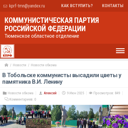
kprf-tmn@yandex.ru
КАК ВСТУПИТЬ?
КОНТАКТЫ
КОММУНИСТИЧЕСКАЯ ПАРТИЯ
РОССИЙСКОЙ ФЕДЕРАЦИИ
Тюменское областное отделение
Новости
Новости обкома
В Тобольске коммунисты высадили цветы у
памятника В.И. Ленину
Новости обкома
Алексей
9 Июн 2025
Просмотров: 849
Комментариев:
0