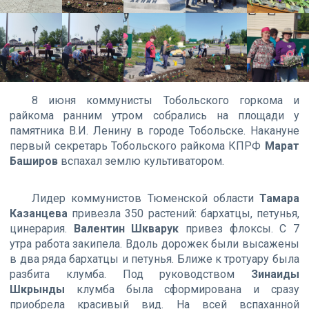
8 июня коммунисты Тобольского горкома и
райкома ранним утром собрались на площади у
памятника В.И. Ленину в городе Тобольске. Накануне
первый секретарь Тобольского райкома КПРФ
Марат
Баширов
вспахал землю культиватором.
Лидер коммунистов Тюменской области
Тамара
Казанцева
привезла 350 растений: бархатцы, петунья,
цинерария.
Валентин Шкварук
привез флоксы. С 7
утра работа закипела. Вдоль дорожек были высажены
в два ряда бархатцы и петунья. Ближе к тротуару была
разбита клумба. Под руководством
Зинаиды
Шкрынды
клумба была сформирована и сразу
приобрела красивый вид. На всей вспаханной