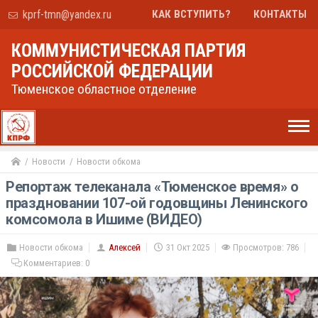
kprf-tmn@yandex.ru
КАК ВСТУПИТЬ?
КОНТАКТЫ
КОММУНИСТИЧЕСКАЯ ПАРТИЯ
РОССИЙСКОЙ ФЕДЕРАЦИИ
Тюменское областное отделение
Новости
Новости обкома
Репортаж телеканала «Тюменское время» о
праздновании 107-ой годовщины Ленинского
комсомола в Ишиме (ВИДЕО)
Новости обкома
Алексей
31 Окт 2025
Просмотров: 786
Комментариев:
0