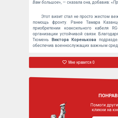
Вам большое
», — сказала она, добавив: «
Пр
Этот визит стал не просто жестом ве
помощь фронту. Ранее Тамара Казанц
приобретении коаксильного кабеля R
организации устойчивой связи. Благода
Тюмень
Виктора Коренькова
подраздел
обеспечив военнослужащих важным сред
Мне нравится
0
ПОНРАВ
Помоги другим
кликни на кн