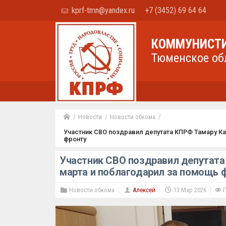
kprf-tmn@yandex.ru
+7 (3452) 69 64 64
КОММУНИСТИ
Тюменское об
Новости
Новости обкома
Участник СВО поздравил депутата КПРФ Тамару Ка
фронту
Участник СВО поздравил депутата
марта и поблагодарил за помощь 
Новости обкома
Алексей
13 Мар 2026
П