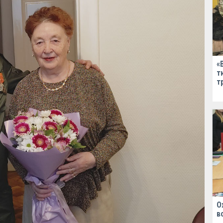
«
т
т
О
в