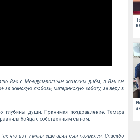
Т
в
вляю Вас с Международным женским днём, в Вашем
е за женскую любовь, материнскую заботу, за веру в
И
а
до глубины души. Принимая поздравление, Тамара
сравнила бойца с собственным сыном.
 Так что вот у меня ещё один сын появился. Спасибо