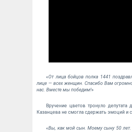
«
От лица бойцов полка 1441 поздра
лице — всех женщин. Спасибо Вам огромно
нас. Вместе мы победим!
»
Вручение цветов тронуло депутата 
Казанцева не смогла сдержать эмоций и 
«
Вы, как мой сын. Моему сыну 50 лет.