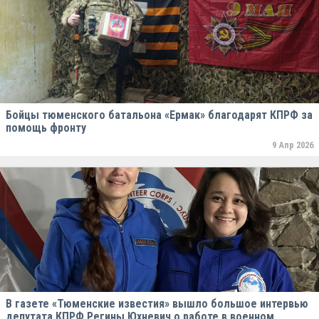
Бойцы тюменского батальона «Ермак» благодарят КПРФ за
помощь фронту
9 Апр 2026
В газете «Тюменские известия» вышло большое интервью
депутата КПРФ Регины Юхневич о работе в военном