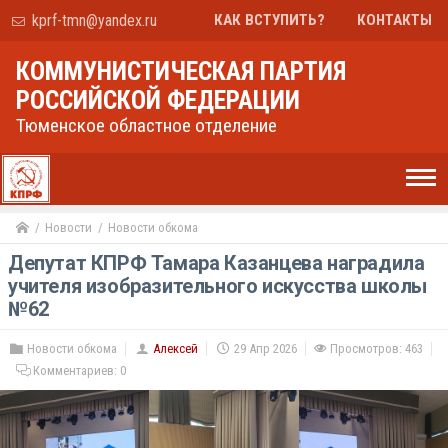
kprf-tmn@yandex.ru
КАК ВСТУПИТЬ?
КОНТАКТЫ
КОММУНИСТИЧЕСКАЯ ПАРТИЯ
РОССИЙСКОЙ ФЕДЕРАЦИИ
Тюменское областное отделение
Новости
Новости обкома
Депутат КПРФ Тамара Казанцева наградила
учителя изобразительного искусства школы
№62
Новости обкома
Алексей
29 Апр 2026
Просмотров: 463
Комментариев:
0