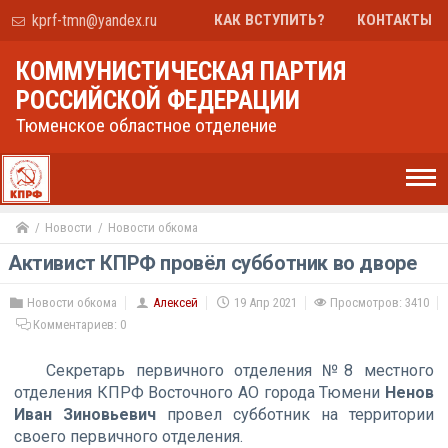
kprf-tmn@yandex.ru
КАК ВСТУПИТЬ?
КОНТАКТЫ
КОММУНИСТИЧЕСКАЯ ПАРТИЯ
РОССИЙСКОЙ ФЕДЕРАЦИИ
Тюменское областное отделение
Новости
Новости обкома
Активист КПРФ провёл субботник во дворе
Новости обкома
Алексей
19 Апр 2021
Просмотров: 3410
Комментариев:
0
Секретарь первичного отделения №8 местного
отделения КПРФ Восточного АО города Тюмени
Ненов
Иван Зиновьевич
провел субботник на территории
своего первичного отделения.