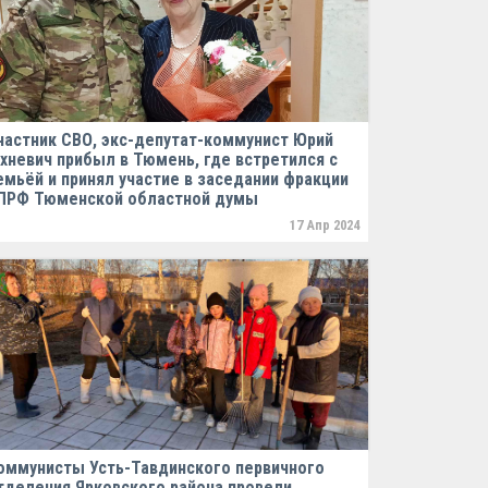
частник СВО, экс-депутат-коммунист Юрий
хневич прибыл в Тюмень, где встретился с
емьёй и принял участие в заседании фракции
ПРФ Тюменской областной думы
17 Апр 2024
оммунисты Усть-Тавдинского первичного
тделения Ярковского района провели