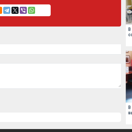
В
с
В
в