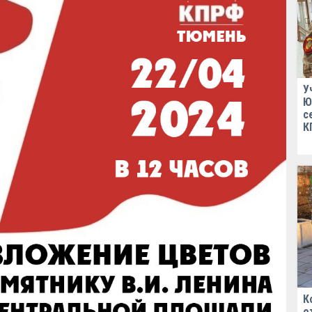
У
Ю
с
К
К
о