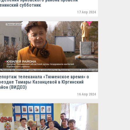
енинский субботник
17 Апр 2024
епортаж телеканала «Тюменское время» о
оездке Тамары Казанцевой в Юргинский
айон (ВИДЕО)
16 Апр 2024