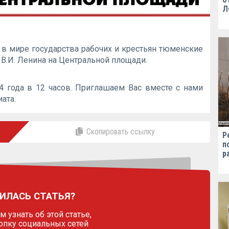
Л
 в мире государства рабочих и крестьян тюменские
В.И. Ленина на Центральной площади.
4 года в 12 часов. Приглашаем Вас вместе с нами
ата.
Скопировать ссылку
Р
п
р
ИЛАСЬ СТАТЬЯ?
 узнать об этой статье,
опку социальных сетей