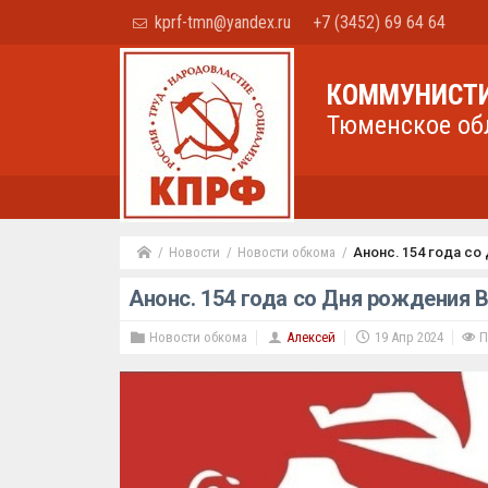
kprf-tmn@yandex.ru
+7 (3452) 69 64 64
КОММУНИСТИ
Тюменское об
Новости
Новости обкома
Анонс. 154 года со
Анонс. 154 года со Дня рождения В
Новости обкома
Алексей
19 Апр 2024
П