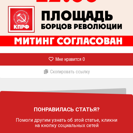
Мне нравится
0
Скопировать ссылку
ПОНРАВИЛАСЬ СТАТЬЯ?
Помоги другим узнать об этой статье,
кликни
на кнопку социальных сетей