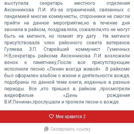
выступила секретарь местного отделения
Аксенникова Л.И. Из-за ограничений, связанных с
пандемией многие коммунисты, сторонники не смогли
прийти на данное мероприятие,но в течение дня
звонили в райком, поздравляли, сожалели,что не могут
быть на митинге, но помнят эту дату . На митинге
присутствовала член районного совета ветеранов
Гуляева З.П. Старейший коммунист Гуменных
Н.В,секретарь райкома Аксенникова Л.И возложили
венок к памятнику,После все присутствующие
исполнили песню «Ленин всегда живой» . В райкоме
был оформлен альбом о жизни и деятельности вождя,
подобраны по данной теме книги, изданные в разные
периоды. Все ,кто пришел в райком ,просмотрели
видеофильм «День рождения
В.И.Ленина»,прослушали и пропели песни о вожде.
Мне нравится
2
Скопировать ссылку