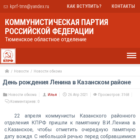
kprf-tmn@yandex.ru
КАК ВСТУПИТЬ?
КОНТАКТЫ
КОММУНИСТИЧЕСКАЯ ПАРТИЯ
РОССИЙСКОЙ ФЕДЕРАЦИИ
Тюменское областное отделение
Новости
Новости обкома
День рождения Ленина в Казанском районе
Новости обкома
Илья
26 Апр 2021
Просмотров: 3168
Комментариев:
0
22 апреля коммунисты Казанского районного
отделения КПРФ пришли к памятнику В.И..Ленина в
с.Казанское, чтобы отметить очередную памятную
дату вождя. С небольшой речью перед собравшимися