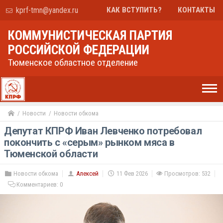
kprf-tmn@yandex.ru
КАК ВСТУПИТЬ?
КОНТАКТЫ
КОММУНИСТИЧЕСКАЯ ПАРТИЯ
РОССИЙСКОЙ ФЕДЕРАЦИИ
Тюменское областное отделение
Новости
Новости обкома
Депутат КПРФ Иван Левченко потребовал
покончить с «серым» рынком мяса в
Тюменской области
Новости обкома
Алексей
11 Фев 2026
Просмотров: 532
Комментариев:
0