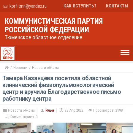
kprf-tmn@yandex.ru
КАК ВСТУПИТЬ?
КОНТАКТЫ
КОММУНИСТИЧЕСКАЯ ПАРТИЯ
РОССИЙСКОЙ ФЕДЕРАЦИИ
Тюменское областное отделение
Новости
Новости обкома
Тамара Казанцева посетила областной
клинический физиопульмонологический
центр и вручила Благодарственное письмо
работнику центра
Новости обкома
Илья
28 Апр 2022
Просмотров: 2198
Комментариев:
0