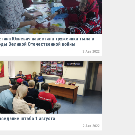
егина Юхневич навестила труженика тыла в
оды Великой Отечественной войны
3 Авг 2022
аседание штаба 1 августа
2 Авг 2022