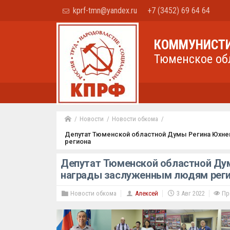
kprf-tmn@yandex.ru
+7 (3452) 69 64 64
КОММУНИСТИ
Тюменское об
Новости
Новости обкома
Депутат Тюменской областной Думы Регина Юхн
региона
Депутат Тюменской областной Ду
награды заслуженным людям рег
Новости обкома
Алексей
3 Авг 2022
Пр