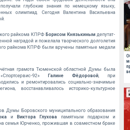
 получали глубокие знания по немецкому языку,
нных олимпиад. Сегодня Валентина Васильевна
й.
ского райкома КПРФ
Борисом Князькиным
депутат-
енной наградой и пожелала творческого долголетия
кого райкома КПРФ были вручены памятные медали
О
м
п
очётная грамота Тюменской областной Думы была
в
«Спортсервис-92»
Галине Фёдоровой
, при
водились и ремонтировались социально-значимые
иона, восстанавливалось историко-культурное
ов Думы Боровского муниципального образования
юка
и
Виктора Глухова
памятным подарком и
на семья Юрченко, прожившая в совместном браке