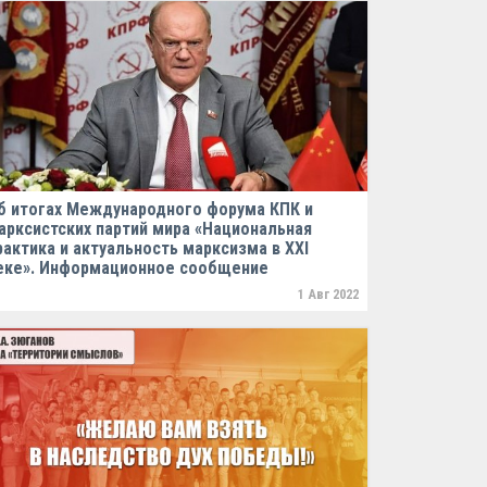
б итогах Международного форума КПК и
арксистских партий мира «Национальная
рактика и актуальность марксизма в XXI
еке». Информационное сообщение
1 Авг 2022