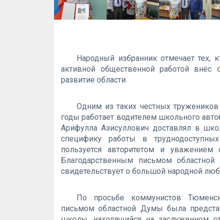
Народный избранник отмечает тех, 
активной общественной работой внёс 
развитие области.
Одним из таких честных тружеников
годы работает водителем школьного автоб
Арифулла Азисуллович доставлял в шко
специфику работы в труднодоступных 
пользуется авторитетом и уважением 
Благодарственным письмом областной 
свидетельствует о большой народной люб
По просьбе коммунистов Тюменск
письмом областной Думы была предст
школы, находящийся на заслуженном от