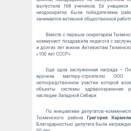
выпустила 168 учеников. Её учащиеся
неоднократно были победителями райо
занимается активной общественной работо
Вместе с первым секретарём Тюмен
коммунист поздравила педагога с заслуж
и долгих лет жизни. Активистам Тюменс
«100 лет СССР».
Ещё одна заслуженная награда – П
вручена мастеру-строителю ООО 
непосредственном участии которой воз
объекты системы здравоохранения рег
наследие Западной Сибири.
По инициативе депутатов-коммунист
Тюменского района
Григория Кармел
Благодарностью депутата была награжде
50 лет.