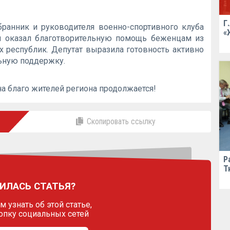
Г
анник и руководителя военно-спортивного клуба
«
й оказал благотворительную помощь беженцам из
 республик. Депутат выразила готовность активно
льную поддержку.
на благо жителей региона продолжается!
Скопировать ссылку
Р
Т
ИЛАСЬ СТАТЬЯ?
 узнать об этой статье,
опку социальных сетей