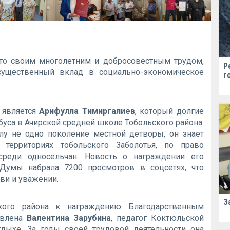
кто своим многолетним и добросовестным трудом,
Р
существенный вклад в социально-экономическое
г
 является
Арифулла Тимиргалиев
, который долгие
уса в Ачирской средней школе Тобольского района.
лу не одно поколение местной детворы, он знает
территориях тобольского Заболотья, по право
среди односельчан. Новость о награждении его
Думы набрала 7200 просмотров в соцсетях, что
ви и уважении.
З
ого района к награждению Благодарственным
авлена
Валентина Зарубина
, педагог Коктюльской
дыхе. За годы своей трудовой деятельности она