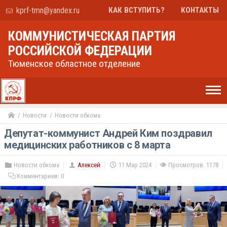
kprf-tmn@yandex.ru
КАК ВСТУПИТЬ?
КОНТАКТЫ
КОММУНИСТИЧЕСКАЯ ПАРТИЯ
РОССИЙСКОЙ ФЕДЕРАЦИИ
Тюменское областное отделение
Новости
Новости обкома
Депутат-коммунист Андрей Ким поздравил
медицинских работников с 8 марта
Новости обкома
Алексей
11 Мар 2024
Просмотров: 1178
Комментариев:
0