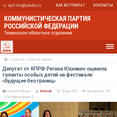
kprf-tmn@yandex.ru
КАК ВСТУПИТЬ?
КОНТАКТЫ
КОММУНИСТИЧЕСКАЯ ПАРТИЯ
РОССИЙСКОЙ ФЕДЕРАЦИИ
Тюменское областное отделение
Новости
Новости обкома
Депутат от КПРФ Регина Юхневич оценила
таланты особых детей на фестивале
«Будущее без границ»
Новости обкома
Алексей
18 Дек 2025
Просмотров: 573
Комментариев:
0