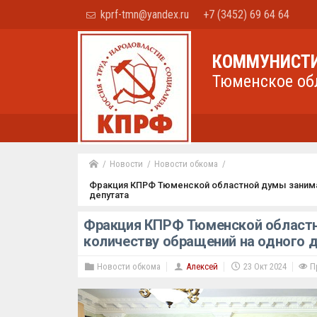
kprf-tmn@yandex.ru
+7 (3452) 69 64 64
КОММУНИСТИ
Тюменское об
Новости
Новости обкома
Фракция КПРФ Тюменской областной думы занима
депутата
Фракция КПРФ Тюменской областн
количеству обращений на одного 
Новости обкома
Алексей
23 Окт 2024
Пр