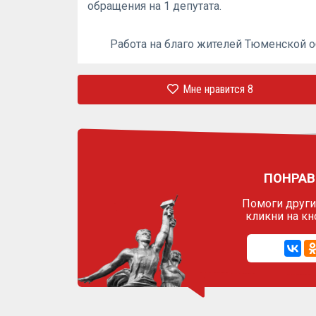
обращения на 1 депутата.
Работа на благо жителей Тюменской о
Мне нравится
8
ПОНРАВ
Помоги другим
кликни на кн