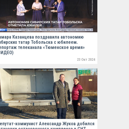
амара Казанцева поздравила автономию
ибирских татар Тобольска с юбилеем.
епортаж телеканала «Тюменское время»
ВИДЕО)
23 Окт 2024
епутат-коммунист Александр Жуков добился
становки остановочного комплекса в СНТ