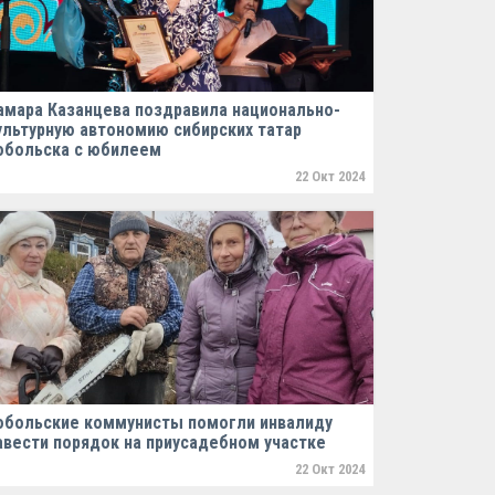
амара Казанцева поздравила национально-
ультурную автономию сибирских татар
обольска с юбилеем
22 Окт 2024
обольские коммунисты помогли инвалиду
авести порядок на приусадебном участке
22 Окт 2024