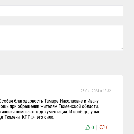
25 Окт 2024 в 13:32
Особая благодарность Тамаре Николаевне и Ивану
омощь при обращении жителям Тюменской области,
инович помогают в документации. И вообще, у нас
де Тюмени. КПРФ- это сила.
0
0