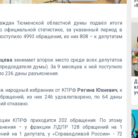
«
раждан Тюменской областной думы подвёл итоги
но официальной статистике, за указанный период в
оступило 4993 обращения, из них 808 – к депутатам
нцева
занимает второе место среди всех депутатов
председателя думы). За 9 месяцев к ней поступило
по 236 даны разъяснения.
Д
к
тов народный избранник от КПРФ
Регина Юхневич
, к
у
обращений, из них 246 удовлетворено, по 64 даны
ий отказано.
кции КПРФ приходится 202 обращения. По этому
авнения – у фракции ЛДПР 128 обращений на 1
ений на 1 депутата, у «Справедливой России» - 72