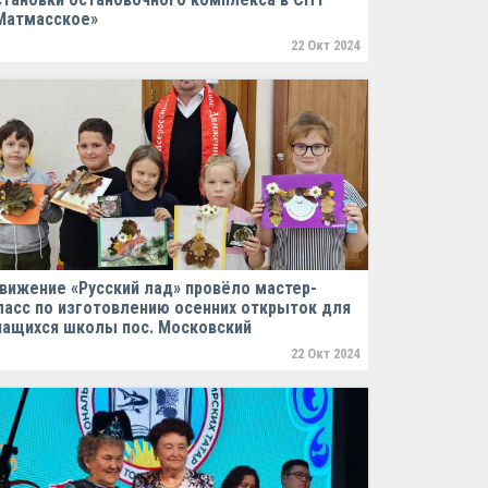
Матмасское»
22 Окт 2024
вижение «Русский лад» провёло мастер-
ласс по изготовлению осенних открыток для
чащихся школы пос. Московский
22 Окт 2024