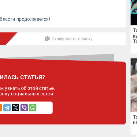
бласти продолжается!
Т
к
Скопировать ссылку
Т
ИЛАСЬ СТАТЬЯ?
 узнать об этой статье,
опку социальных сетей
Т
н