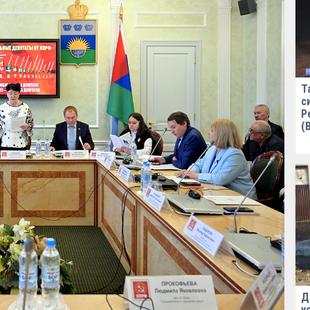
Т
с
Р
(
Д
у