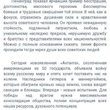
Ленинград показал ярчайший пример бесстрашия,
достоинства, массового героизма. Бессмертны
боевые и трудовые свершения той эпохи. В ней, как в
фокусе, отразились душевная сила и нравственная
высота советского человека. Он проявил невиданную
стойкость, подлинный патриотизм, любовь к
уникальному наследию предков, нерушимую дружбу
и братство с представителями всех национальностей.
Можно с полным основанием сказать: линия фронта
проходила тогда через души всех советских людей.
Сегодня новоявленная «Антанта», сколоченная
американцами из 50 государств, объявила войну
всему русскому миру и опять хочет поставить нас на
колени. Наследники гитлеров и маннергеймов,
которые обагрили кровью нашу землю, снова вводят
санкции и блокады. Впереди - новые испытания. Для
победы над врагом нужна максимальная
консолидация общества, полная концентрация всех
наших ресурсов, духовного потенциала.