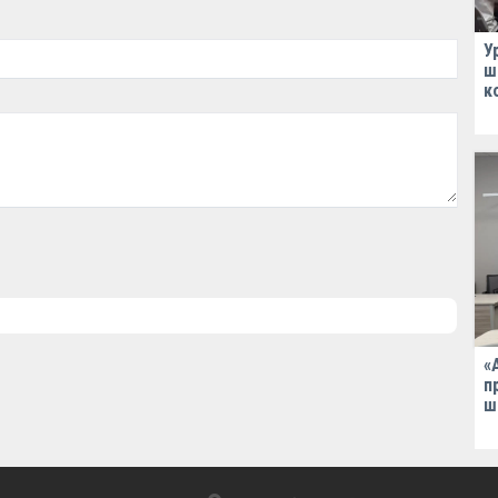
У
ш
к
«
п
ш