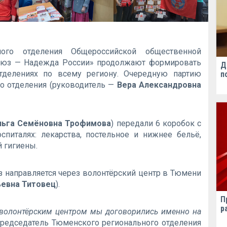
ого отделения Общероссийской общественной
Союз — Надежда России» продолжают формировать
Д
делениях по всему региону. Очередную партию
п
го отделения (руководитель —
Вера Александровна
льга Семёновна Трофимова
) передали 6 коробок с
питалях: лекарства, постельное и нижнее бельё,
й гигиены.
з направляется через волонтёрский центр в Тюмени
ьевна Титовец
).
П
р
с волонтёрским центром мы договорились именно на
председатель Тюменского регионального отделения