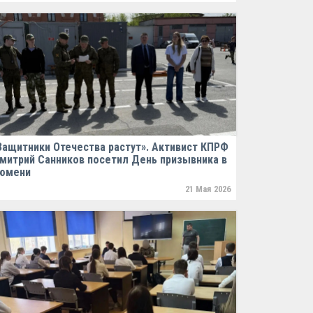
Защитники Отечества растут». Активист КПРФ
митрий Санников посетил День призывника в
юмени
21 Мая 2026