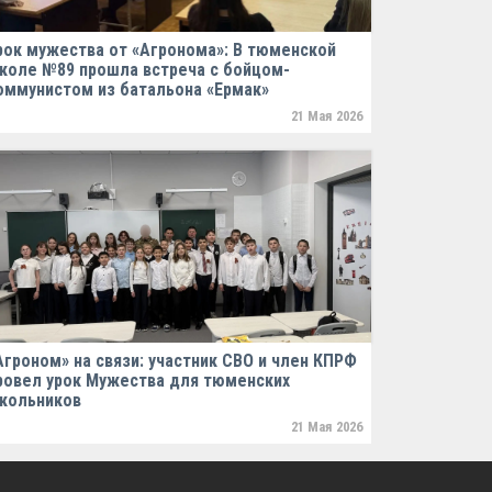
рок мужества от «Агронома»: В тюменской
коле №89 прошла встреча с бойцом-
оммунистом из батальона «Ермак»
21 Мая 2026
Агроном» на связи: участник СВО и член КПРФ
ровел урок Мужества для тюменских
кольников
21 Мая 2026