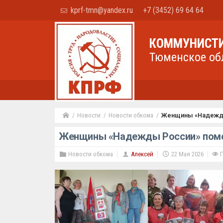
kprf-tmn@yandex.ru
+7 (3452) 69 64 64
КОММУНИСТИ
Тюменское об
Новости
Новости обкома
Женщины «Надежды
Женщины «Надежды России» помо
Новости обкома
Алексей
22 Мая 2026
П