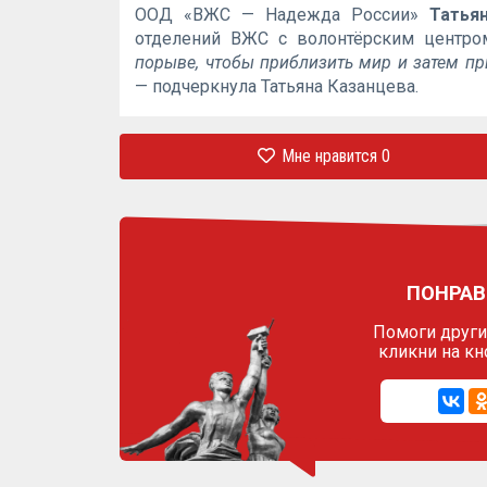
ООД «ВЖС — Надежда России»
Татья
отделений ВЖС с волонтёрским центро
порыве, чтобы приблизить мир и затем при
— подчеркнула Татьяна Казанцева.
Мне нравится
0
ПОНРАВ
Помоги другим
кликни на кн