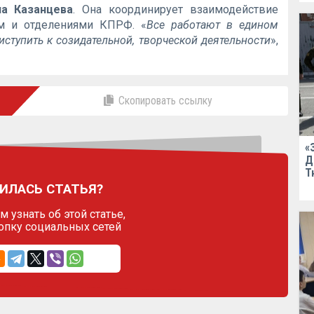
на Казанцева
. Она координирует взаимодействие
м и отделениями КПРФ. «
Все работают в едином
ступить к созидательной, творческой деятельности
»,
Скопировать ссылку
«
Д
Т
ИЛАСЬ СТАТЬЯ?
 узнать об этой статье,
опку социальных сетей