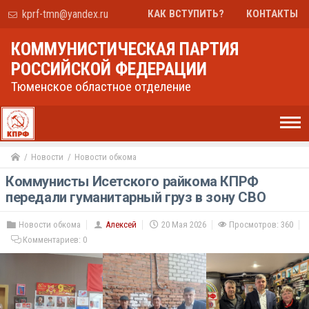
kprf-tmn@yandex.ru
КАК ВСТУПИТЬ?
КОНТАКТЫ
КОММУНИСТИЧЕСКАЯ ПАРТИЯ
РОССИЙСКОЙ ФЕДЕРАЦИИ
Тюменское областное отделение
Новости
Новости обкома
Коммунисты Исетского райкома КПРФ
передали гуманитарный груз в зону СВО
Новости обкома
Алексей
20 Мая 2026
Просмотров: 360
Комментариев:
0