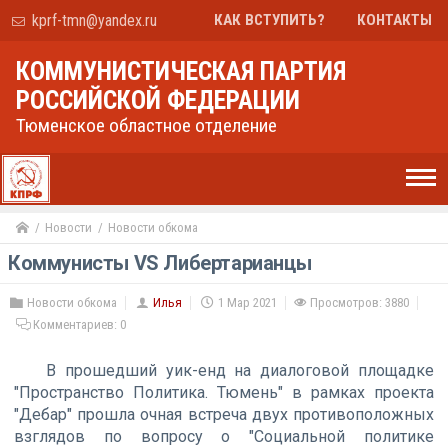
kprf-tmn@yandex.ru
КАК ВСТУПИТЬ?
КОНТАКТЫ
КОММУНИСТИЧЕСКАЯ ПАРТИЯ
РОССИЙСКОЙ ФЕДЕРАЦИИ
Тюменское областное отделение
Новости
Новости обкома
Коммунисты VS Либертарианцы
Новости обкома
Илья
1 Мар 2021
Просмотров: 3880
Комментариев:
0
В прошедший уик-енд на диалоговой площадке
"Пространство Политика. Тюмень" в рамках проекта
"Дебар" прошла очная встреча двух противоположных
взглядов по вопросу о "Социальной политике