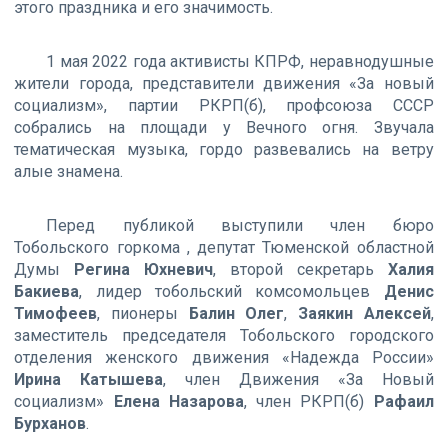
этого праздника и его значимость.
1 мая 2022 года активисты КПРФ, неравнодушные
жители города, представители движения «За новый
социализм», партии РКРП(б), профсоюза СССР
собрались на площади у Вечного огня. Звучала
тематическая музыка, гордо развевались на ветру
алые знамена.
Перед публикой выступили член бюро
Тобольского горкома , депутат Тюменской областной
Думы
Регина Юхневич
, второй секретарь
Халия
Бакиева
, лидер тобольский комсомольцев
Денис
Тимофеев
, пионеры
Балин Олег
,
Заякин Алексей
,
заместитель председателя Тобольского городского
отделения женского движения «Надежда России»
Ирина Катышева
, член Движения «За Новый
социализм»
Елена Назарова
, член РКРП(б)
Рафаил
Бурханов
.