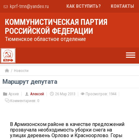
kprf-tmn@yandex.ru
КАК ВСТУПИТЬ?
КОНТАКТЫ
КОММУНИСТИЧЕСКАЯ ПАРТИЯ
РОССИЙСКОЙ ФЕДЕРАЦИИ
Тюменское областное отделение
Новости
Маршрут депутата
Архив
Алексей
26 Мар 2013
Просмотров: 1944
Комментариев:
0
В Армизонском районе в качестве предложений
прозвучала необходимость уборки снега на
улицах деревень Орлово и Красноорлово. Горы