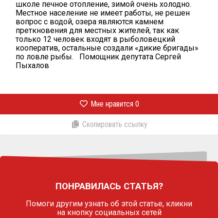
школе печное отопление, зимой очень холодно.
Местное население не имеет работы, не решен
вопрос с водой, озера являются камнем
преткновения для местных жителей, так как
только 12 человек входят в рыболовецкий
кооператив, остальные создали «дикие бригады»
по ловле рыбы. Помощник депутата Сергей
Пыхалов
Мне нравится
0
Скопировать ссылку
ПОНРАВИЛАСЬ СТАТЬЯ?
Помоги другим узнать об этой статье,
кликни
на кнопку социальных сетей