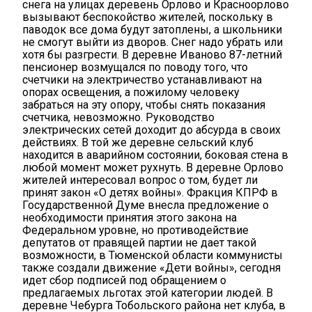
снега на улицах деревень Орлово и Красноорлово
вызывают беспокойство жителей, поскольку в
паводок все дома будут затоплены, а школьники
не смогут выйти из дворов. Снег надо убрать или
хотя бы разгрести. В деревне Иваново 87-летний
пенсионер возмущался по поводу того, что
счетчики на электричество устанавливают на
опорах освещения, а пожилому человеку
забраться на эту опору, чтобы снять показания
счетчика, невозможно. Руководство
электрических сетей доходит до абсурда в своих
действиях. В той же деревне сельский клуб
находится в аварийном состоянии, боковая стена в
любой момент может рухнуть. В деревне Орлово
жителей интересовал вопрос о том, будет ли
принят закон «О детях войны». Фракция КПРФ в
Государственной Думе внесла предложение о
необходимости принятия этого закона на
Федеральном уровне, но противодействие
депутатов от правящей партии не дает такой
возможности, в Тюменской области коммунисты
также создали движение «Дети войны», сегодня
идет сбор подписей под обращением о
предлагаемых льготах этой категории людей. В
деревне Чебурга Тобольского района нет клуба, в