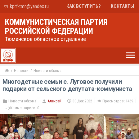
kprf-tmn@yandex.ru
КАК ВСТУПИТЬ?
КОНТАКТЫ
КОММУНИСТИЧЕСКАЯ ПАРТИЯ
РОССИЙСКОЙ ФЕДЕРАЦИИ
Тюменское областное отделение
Новости
Новости обкома
Многодетные семьи с. Луговое получили
подарки от сельского депутата-коммуниста
Новости обкома
Алексей
30 Дек 2022
Просмотров: 1469
Комментариев:
0