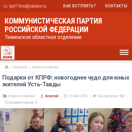
kprf-tmn@yandex.ru
КАК ВСТУПИТЬ?
КОНТАКТЫ
КОММУНИСТИЧЕСКАЯ ПАРТИЯ
РОССИЙСКОЙ ФЕДЕРАЦИИ
Тюменское областное отделение
Новости
Новости обкома
Подарки от КПРФ: новогоднее чудо для юных
жителей Усть-Тавды
Новости обкома
Алексей
15 Янв 2026
Просмотров: 582
Комментариев:
0