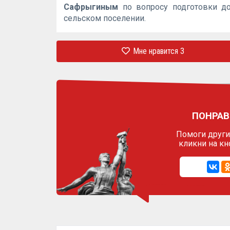
Сафрыгиным
по вопросу подготовки д
сельском поселении.
Мне нравится
3
ПОНРАВ
Помоги другим
кликни на кн