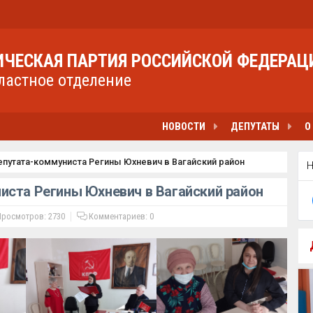
ЧЕСКАЯ ПАРТИЯ РОССИЙСКОЙ ФЕДЕРАЦ
ластное отделение
НОВОСТИ
ДЕПУТАТЫ
О
епутата-коммуниста Регины Юхневич в Вагайский район
иста Регины Юхневич в Вагайский район
росмотров: 2730
Комментариев:
0