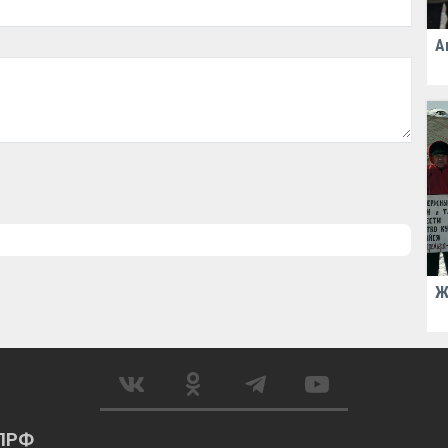
А
Ж
КПРФ