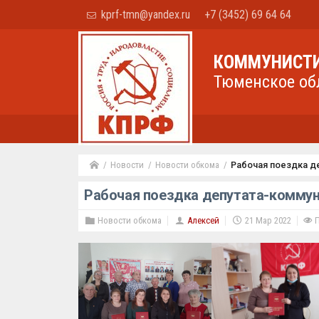
kprf-tmn@yandex.ru
+7 (3452) 69 64 64
КОММУНИСТИ
Тюменское об
Новости
Новости обкома
Рабочая поездка д
Рабочая поездка депутата-коммун
Новости обкома
Алексей
21 Мар 2022
П