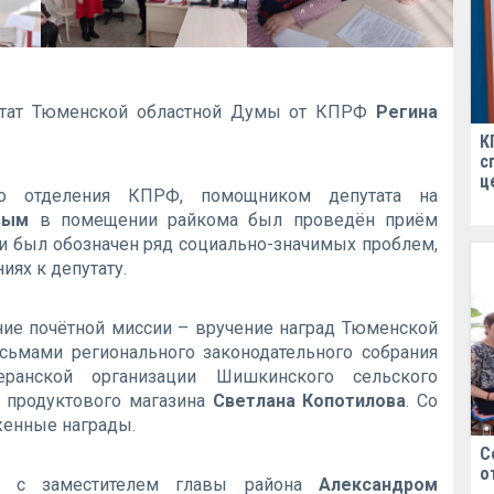
путат Тюменской областной Думы от КПРФ
Регина
К
с
ц
го отделения КПРФ, помощником депутата на
вым
в помещении райкома был проведён приём
и был обозначен ряд социально-значимых проблем,
ях к депутату.
ие почётной миссии – вручение наград Тюменской
сьмами регионального законодательного собрания
еранской организации Шишкинского сельского
 продуктового магазина
Светлана Копотилова
. Со
женные награды.
С
о
ча с заместителем главы района
Александром