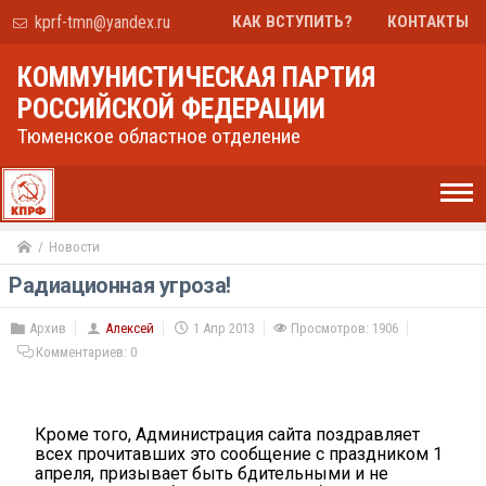
kprf-tmn@yandex.ru
КАК ВСТУПИТЬ?
КОНТАКТЫ
КОММУНИСТИЧЕСКАЯ ПАРТИЯ
РОССИЙСКОЙ ФЕДЕРАЦИИ
Тюменское областное отделение
Новости
Радиационная угроза!
Архив
Алексей
1 Апр 2013
Просмотров: 1906
Комментариев:
0
Кроме того, Администрация сайта поздравляет
всех прочитавших это сообщение с праздником 1
апреля, призывает быть бдительными и не