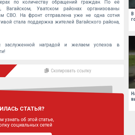
ерах по количеству обращений граждан. По её
, Вагайском, Уватском районах организованы
В
ам СВО. На фронт отправлена уже не одна сотня
г
ивой стала поддержка жителей Вагайского района,
с заслуженной наградой и желаем успехов в
ти!
Скопировать ссылку
Н
в
ИЛАСЬ СТАТЬЯ?
 узнать об этой статье,
опку социальных сетей