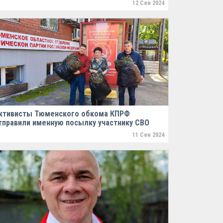
12 Сен 2024
ктивисты Тюменского обкома КПРФ
тправили именную посылку участнику СВО
11 Сен 2024