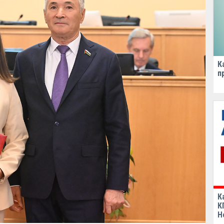
К
п
К
К
Н