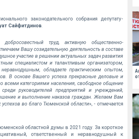
онального законодательного собрания депутату-
уат Сайфитдинов
.
добросовестный труд, активную общественно-
отмечаем Вашу созидательную деятельность в составе
одушное участие в решении актуальных задач развития
отным специалистом и талантливым организатором,
 неравнодушным, обладаете практическим опытом,
А
ков. В основе Вашего успеха прекрасные деловые и
о
 со всеми категориями населения, свободное общение
 среди руководителей предприятий и учреждений,
ношение и выполнение наказов граждан. Желаем Вам
ых успехов во благо Тюменской области
», - отмечается
юменской областной думы в 2021 году. За короткое
циативный, ответственный и неравнодушный к