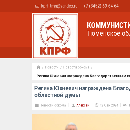
kprf-tmn@yandex.ru
+7 (3452) 69 64 64
КОММУНИСТИ
Тюменское об
Новости
Новости обкома
Регина Юхневич награждена Благодарственным 
Регина Юхневич награждена Благ
областной думы
Новости обкома
Алексей
12 Сен 2024
П