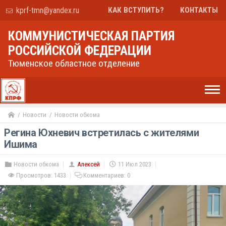
kprf-tmn@yandex.ru
КАК ВСТУПИТЬ?
КОНТАКТЫ
КОММУНИСТИЧЕСКАЯ ПАРТИЯ
РОССИЙСКОЙ ФЕДЕРАЦИИ
Тюменское областное отделение
Новости
Новости обкома
Регина Юхневич встретилась с жителями
Ишима
Новости обкома
Алексей
11 Июл 2023
Просмотров: 1433
Комментариев:
0